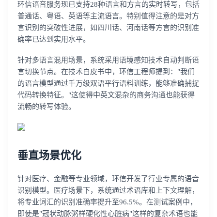
环信语音服务现已支持28种语言和方言的实时转写，包括
普通话、粤语、英语等主流语言。特别值得注意的是对方
言识别的突破性进展，如四川话、河南话等方言的识别准
确率已达到实用水平。
针对多语言混用场景，系统采用语境感知技术自动判断语
言切换节点。在技术白皮书中，环信工程师提到："我们
的语言模型通过千万级双语平行语料训练，能够准确捕捉
代码转换特征。"这使得中英文混杂的商务沟通也能获得
流畅的转写体验。
垂直场景优化
针对医疗、金融等专业领域，环信开发了行业专属的语音
识别模型。医疗场景下，系统通过术语库和上下文理解，
将专业词汇的识别准确率提升至96.5%。在测试案例中，
即使是"冠状动脉粥样硬化性心脏病"这样的复杂术语也能