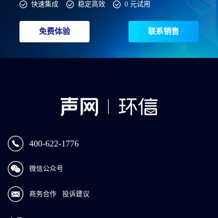
快速集成
稳定高效
0 元试用
免费体验
联系销售
400-622-1776
微信公众号
商务合作
投诉建议