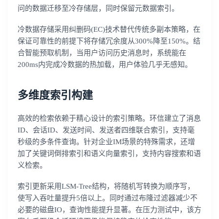
问的数据迁移至冷存储层，同时保留元数据索引。
冷数据存储采用纠删码(EC)技术替代传统多副本策略，在
保证可靠性的前提下将存储冗余度从300%降至150%。结
合智能预取机制，当用户访问历史消息时，系统能在
200ms内完成冷数据的热加载，用户体验几乎无感知。
多维度索引构建
高效的检索依赖于精心设计的索引策略。环信建立了消息
ID、会话ID、发送时间、发送者四维联合索引，支持毫
秒级的多条件查询。针对企业IM场景的特殊需求，还增
加了关键词倒排索引和语义向量索引，支持内容搜索和语
义检索。
索引更新采用LSM-Tree结构，将随机写转换为顺序写，
使写入吞吐量提升5倍以上。同时通过布隆过滤器减少不
必要的磁盘IO，查询性能提升显著。在压力测试中，该方