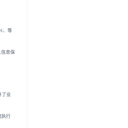
1、等
人信息保
升了业
流执行