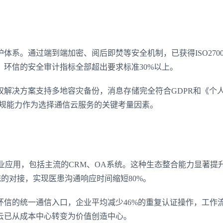
登录即时通讯云
系。通过端到端加密、阅后即焚等安全机制，已获得ISO2700
登录客服云
，环信的安全审计指标全部超出要求标准30%以上。
权解决方案支持多地容灾备份，消息存储完全符合GDPR和《个
将合规能力作为选择通信云服务的关键考量因素。
我已阅读并同意
通讯云服务条款
和
通讯云隐私政策
提交
不了，谢谢
企业应用，包括主流的CRM、OA系统。这种生态整合能力显著提
统的对接，实现医患沟通响应时间缩短80%。
环信的统一通信入口，企业平均减少46%的重复认证操作，工作
信云已从成本中心转变为价值创造中心。