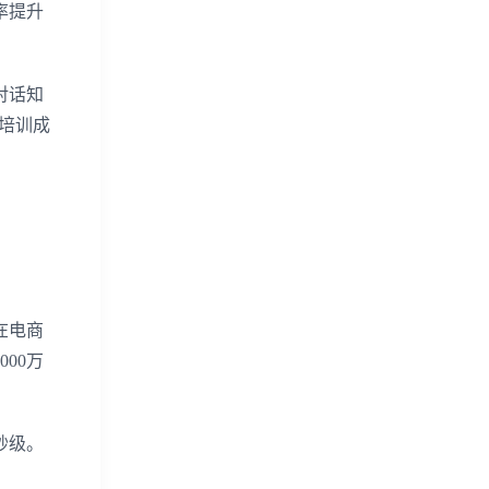
率提升
对话知
低培训成
在电商
00万
秒级。