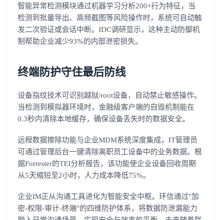
智能异常检测模块通过机器学习分析200+行为特征，当
检测到批量导出、高频截图等风险操作时，系统可自动触
发二次验证或会话中断。IDC调研显示，这种主动防御机
制帮助企业减少93%的内部泄密损失。
终端防护守住最后防线
设备指纹技术可识别越狱/root设备，自动禁止敏感操作。
当检测到模拟器环境时，金融级客户端的自毁机制能在
0.3秒内清除本地缓存，确保设备丢失时的数据安全。
远程数据擦除功能与企业MDM系统深度集成，IT管理员
可通过管理后台一键清除离职员工设备中的业务数据。根
据Forrester的TEI分析报告，该功能使企业设备回收周期
从5天缩短至2小时，人力成本降低75%。
企业IM正从沟通工具进化为智能安全中枢。环信通过"加
密-权限-审计-终端"的四维防护体系，将数据防泄漏能力
融入日常沟通场景，实现安全与效率的平衡。未来随着联