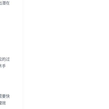
出潜在
松的过
术手
需要快
理效