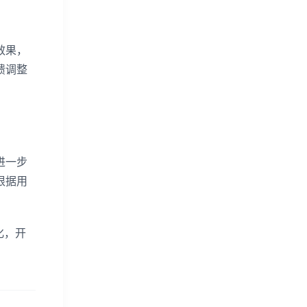
效果，
馈调整
进一步
根据用
化，开