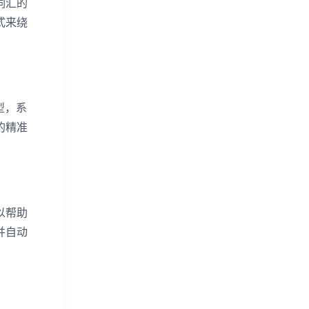
词汇的
式来绕
型，系
的精准
以帮助
并自动