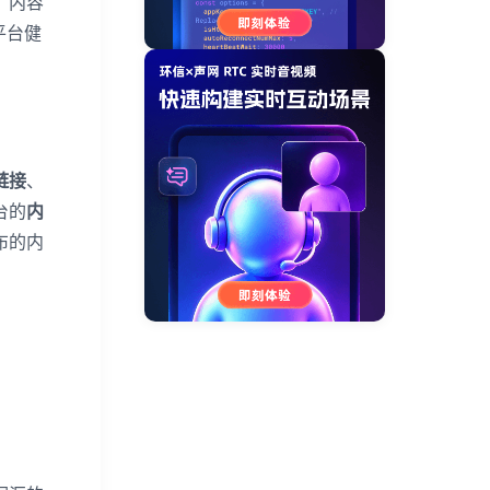
、内容
平台健
链接
、
台的
内
布的内