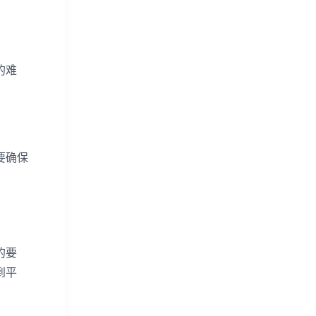
的难
要确保
的要
到平