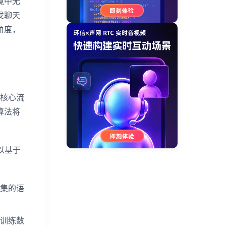
境中无
发聊天
角度，
核心流
算法将
以基于
集的语
的训练数