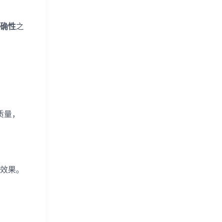
确性
之
质量，
效果。