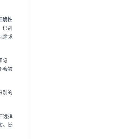
准确性
，识别
际需求
和隐
不会被
识别的
在选择
案。随