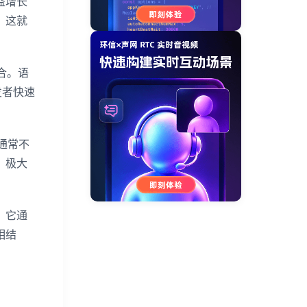
益增长
。这就
合。语
发者快速
通常不
，极大
，它通
相结