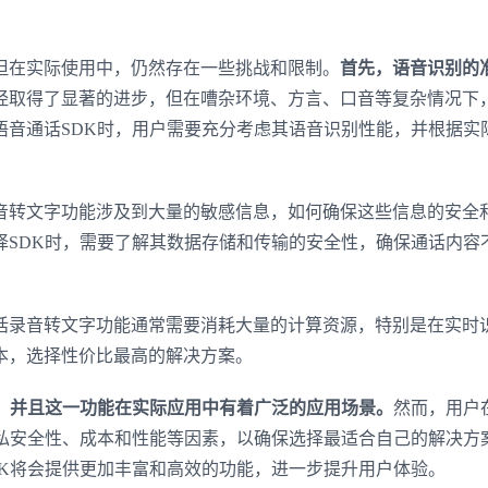
登录即时通讯云
登录客服云
但在实际使用中，仍然存在一些挑战和限制。
首先，语音识别的
经取得了显著的进步，但在嘈杂环境、方言、口音等复杂情况下
语音通话SDK时，用户需要充分考虑其语音识别性能，并根据实
我已阅读并同意
通讯云服务条款
和
通讯云隐私政策
音转文字功能涉及到大量的敏感信息，如何确保这些信息的安全
提交
不了，谢谢
择SDK时，需要了解其数据存储和传输的安全性，确保通话内容
话录音转文字功能通常需要消耗大量的计算资源，特别是在实时
本，选择性价比最高的解决方案。
能，并且这一功能在实际应用中有着广泛的应用场景。
然而，用户
隐私安全性、成本和性能等因素，以确保选择最适合自己的解决方
DK将会提供更加丰富和高效的功能，进一步提升用户体验。