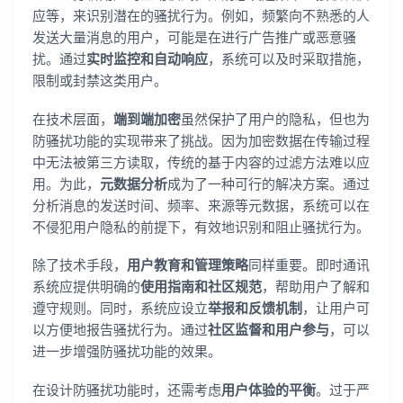
应等，来识别潜在的骚扰行为。例如，频繁向不熟悉的人
发送大量消息的用户，可能是在进行广告推广或恶意骚
扰。通过
实时监控和自动响应
，系统可以及时采取措施，
限制或封禁这类用户。
在技术层面，
端到端加密
虽然保护了用户的隐私，但也为
防骚扰功能的实现带来了挑战。因为加密数据在传输过程
中无法被第三方读取，传统的基于内容的过滤方法难以应
用。为此，
元数据分析
成为了一种可行的解决方案。通过
分析消息的发送时间、频率、来源等元数据，系统可以在
不侵犯用户隐私的前提下，有效地识别和阻止骚扰行为。
除了技术手段，
用户教育和管理策略
同样重要。即时通讯
系统应提供明确的
使用指南和社区规范
，帮助用户了解和
遵守规则。同时，系统应设立
举报和反馈机制
，让用户可
以方便地报告骚扰行为。通过
社区监督和用户参与
，可以
进一步增强防骚扰功能的效果。
在设计防骚扰功能时，还需考虑
用户体验的平衡
。过于严