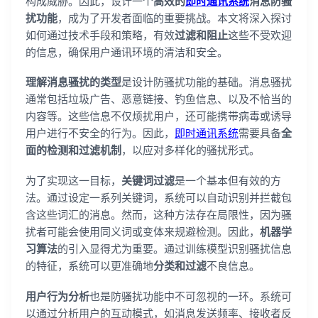
构成威胁。因此，设计一个
高效的
即时通讯系统
消息防骚
扰功能
，成为了开发者面临的重要挑战。本文将深入探讨
如何通过技术手段和策略，有效
过滤和阻止
这些不受欢迎
的信息，确保用户通讯环境的清洁和安全。
理解消息骚扰的类型
是设计防骚扰功能的基础。消息骚扰
通常包括垃圾广告、恶意链接、钓鱼信息、以及不恰当的
内容等。这些信息不仅烦扰用户，还可能携带病毒或诱导
用户进行不安全的行为。因此，
即时通讯系统
需要具备
全
面的检测和过滤机制
，以应对多样化的骚扰形式。
为了实现这一目标，
关键词过滤
是一个基本但有效的方
法。通过设定一系列关键词，系统可以自动识别并拦截包
含这些词汇的消息。然而，这种方法存在局限性，因为骚
扰者可能会使用同义词或变体来规避检测。因此，
机器学
习算法
的引入显得尤为重要。通过训练模型识别骚扰信息
的特征，系统可以更准确地
分类和过滤
不良信息。
用户行为分析
也是防骚扰功能中不可忽视的一环。系统可
以通过分析用户的互动模式，如消息发送频率、接收者反