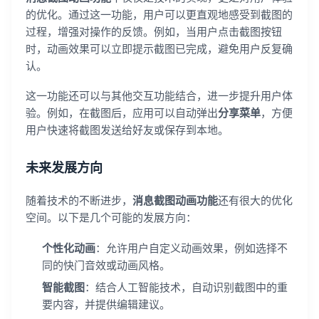
的优化。通过这一功能，用户可以更直观地感受到截图的
过程，增强对操作的反馈。例如，当用户点击截图按钮
时，动画效果可以立即提示截图已完成，避免用户反复确
认。
登录即时通讯云
登录客服云
这一功能还可以与其他交互功能结合，进一步提升用户体
验。例如，在截图后，应用可以自动弹出
分享菜单
，方便
用户快速将截图发送给好友或保存到本地。
未来发展方向
我已阅读并同意
通讯云服务条款
和
通讯云隐私政策
随着技术的不断进步，
消息截图动画功能
还有很大的优化
空间。以下是几个可能的发展方向：
提交
不了，谢谢
个性化动画
：允许用户自定义动画效果，例如选择不
同的快门音效或动画风格。
智能截图
：结合人工智能技术，自动识别截图中的重
要内容，并提供编辑建议。