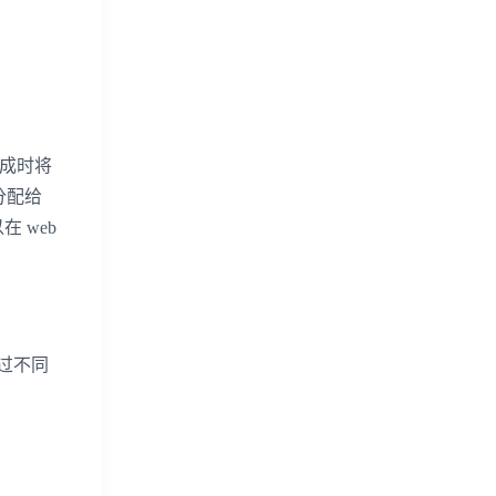
集成时将
分配给
 web
过不同
。