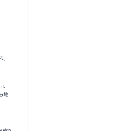
去。
at、
签(地
6种路