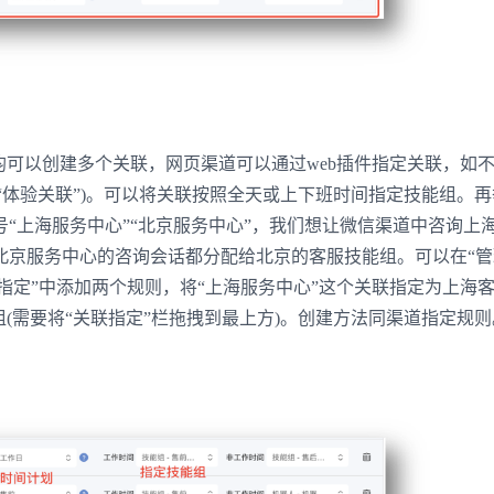
登录即时通讯云
登录客服云
均可以创建多个关联，网页渠道可以通过web插件指定关联，如
为“体验关联”)。可以将关联按照全天或上下班时间指定技能组。
“上海服务中心”“北京服务中心”，我们想让微信渠道中咨询上
我已阅读并同意
通讯云服务条款
和
通讯云隐私政策
北京服务中心的咨询会话都分配给北京的客服技能组。可以在“管
> 关联指定”中添加两个规则，将“上海服务中心”这个关联指定为上海
提交
不了，谢谢
组(需要将“关联指定”栏拖拽到最上方)。创建方法同渠道指定规则