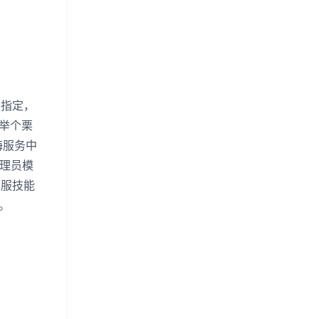
不指定，
再举个栗
海服务中
理员模
客服技能
。