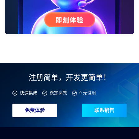
注册简单，开发更简单！
快速集成
稳定高效
0 元试用
免费体验
联系销售