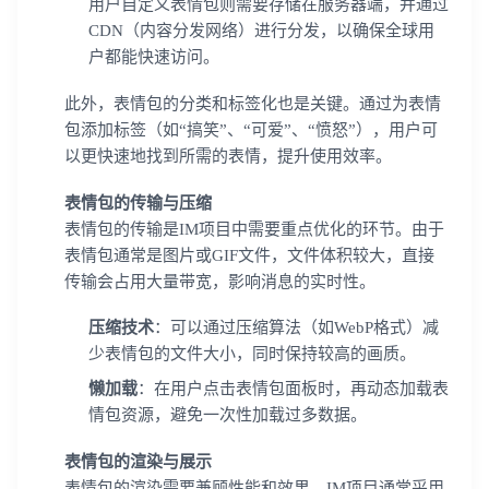
用户自定义表情包则需要存储在服务器端，并通过
CDN（内容分发网络）进行分发，以确保全球用
户都能快速访问。
此外，表情包的分类和标签化也是关键。通过为表情
包添加标签（如“搞笑”、“可爱”、“愤怒”），用户可
以更快速地找到所需的表情，提升使用效率。
表情包的传输与压缩
表情包的传输是IM项目中需要重点优化的环节。由于
表情包通常是图片或GIF文件，文件体积较大，直接
传输会占用大量带宽，影响消息的实时性。
压缩技术
：可以通过压缩算法（如WebP格式）减
少表情包的文件大小，同时保持较高的画质。
懒加载
：在用户点击表情包面板时，再动态加载表
情包资源，避免一次性加载过多数据。
表情包的渲染与展示
表情包的渲染需要兼顾性能和效果。IM项目通常采用