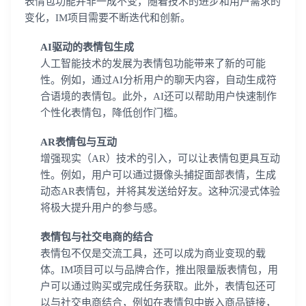
表情包功能并非一成不变，随着技术的进步和用户需求的
变化，IM项目需要不断迭代和创新。
AI驱动的表情包生成
人工智能技术的发展为表情包功能带来了新的可能
性。例如，通过AI分析用户的聊天内容，自动生成符
合语境的表情包。此外，AI还可以帮助用户快速制作
个性化表情包，降低创作门槛。
AR表情包与互动
增强现实（AR）技术的引入，可以让表情包更具互动
性。例如，用户可以通过摄像头捕捉面部表情，生成
动态AR表情包，并将其发送给好友。这种沉浸式体验
将极大提升用户的参与感。
表情包与社交电商的结合
表情包不仅是交流工具，还可以成为商业变现的载
体。IM项目可以与品牌合作，推出限量版表情包，用
户可以通过购买或完成任务获取。此外，表情包还可
以与社交电商结合，例如在表情包中嵌入商品链接，