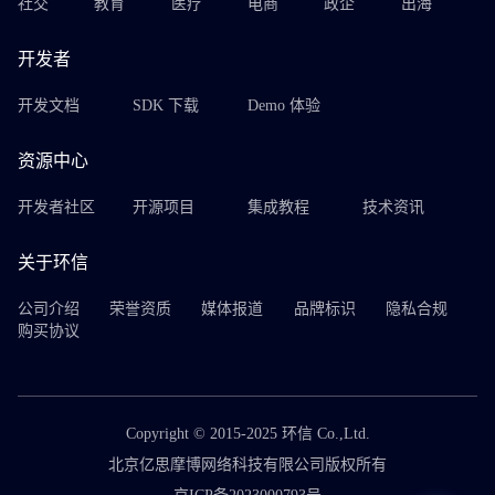
社交
教育
医疗
电商
政企
出海
开发者
开发文档
SDK 下载
Demo 体验
资源中心
开发者社区
开源项目
集成教程
技术资讯
关于环信
公司介绍
荣誉资质
媒体报道
品牌标识
隐私合规
购买协议
Copyright © 2015-2025 环信 Co.,Ltd.
北京亿思摩博网络科技有限公司版权所有