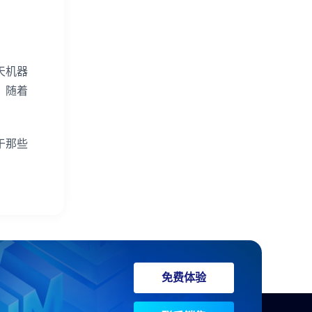
天机器
。随着
于那些
免费体验