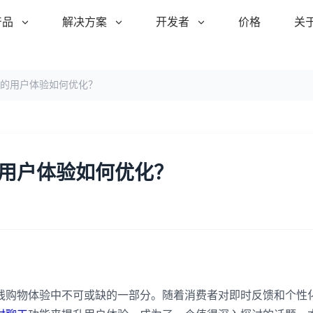
产品
解决方案
开发者
价格
关
的用户体验如何优化？
用户体验如何优化？
线购物体验中不可或缺的一部分。随着消费者对即时反馈和个性