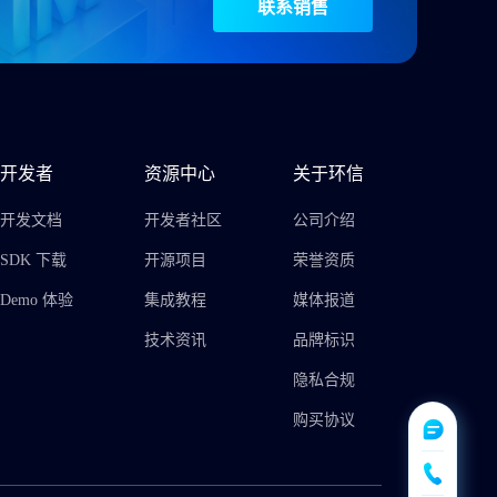
联系销售
开发者
资源中心
关于环信
开发文档
开发者社区
公司介绍
SDK 下载
开源项目
荣誉资质
Demo 体验
集成教程
媒体报道
技术资讯
品牌标识
隐私合规
购买协议