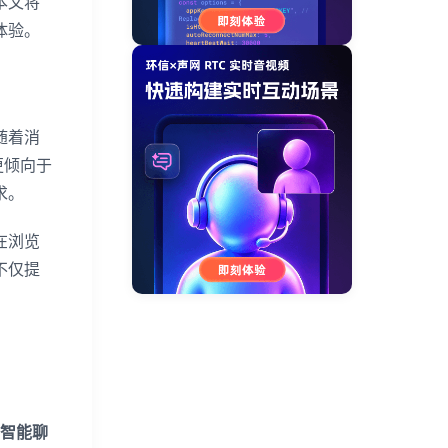
本文将
体验。
随着消
更倾向于
求。
在浏览
不仅提
智能聊