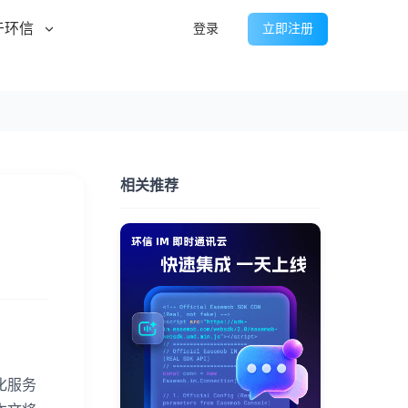
于环信
登录
立即注册
相关推荐
化服务