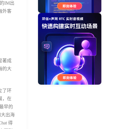
的IM出
海外客
显著成
海的大
立了环
展，在
内最早的
加大出海
at 得