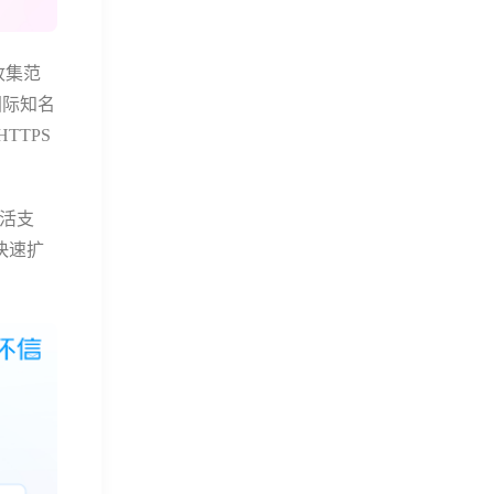
收集范
国际知名
TTPS
多活支
快速扩