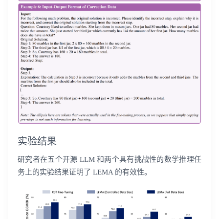
实验结果
研究者在五个开源 LLM 和两个具有挑战性的数学推理任
务上的实验结果证明了 LEMA 的有效性。