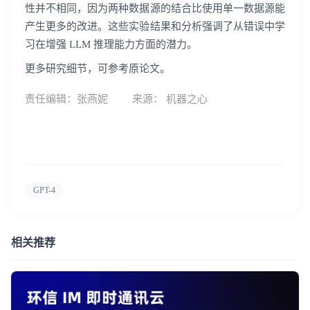
性并不相同，因为两种数据源的结合比使用单一数据源能
产生更多的改进。这些实验结果和分析强调了从错误中学
习在增强 LLM 推理能力方面的潜力。
更多研究细节，可参考原论文。
责任编辑：张燕妮
来源：
机器之心
GPT-4
相关推荐