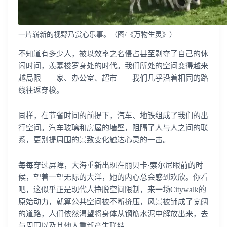
一片崭新的视野乃赏心乐事。（图/《万物生灵》）
不知道有多少人，被以效率之名侵占甚至剥夺了自己的休
闲时间，羡慕梭罗身处的时代。我们所处的空间变得越来
越局限——家、办公室、超市——我们几乎沿着相同的路
线往返穿梭。
同样，在节省时间的前提下，汽车、地铁组成了我们的出
行空间。汽车玻璃和房屋的墙壁，阻隔了人与人之间的联
系，更别提周围的景致变化触达心灵的一击。
每每穿过屏障，大海重新出现在丽贝卡·索尔尼眼前的时
候，望着一望无际的大洋，她的内心总会感到欢欣。你看
吧，这似乎正是现代人挣脱空间限制，来一场Citywalk的
原始动力，就算公共空间被不断挤压，风景被铺成了宽阔
的道路，人们依然渴望将身体从钢筋水泥中解放出来，去
与周围以及其他人重新产生联结。