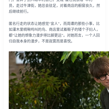
员，走过牛津街，她总会驻足，对着商店的橱窗良久，然
后继续前行。
匿名行走的状态让她感觉“宜人”，而周遭的那些小事，比
如灌木里啁啾鸣叫的鸟、商店里试着鞋子的矮个子妇人，
都“让她的想象力漫步得比脚更远”。对她而言，一个人回
归自我本身的漫步，不是寂寞而是喜悦。