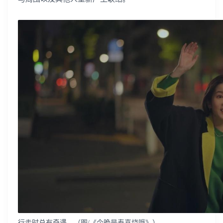
行走时总有奇遇。（图/《今晚是寿喜烧哦》）