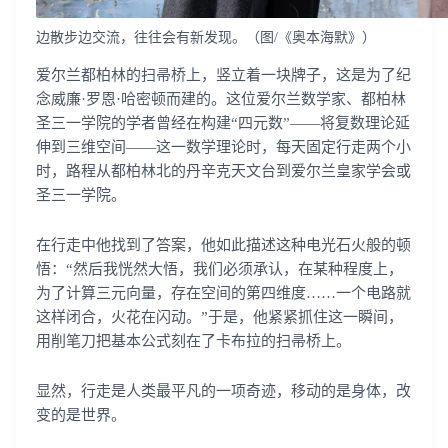
边散步边交流，往往会有新发现。（图/《奥本海默》）
爱尔兰都柏林的扫帚桥上，竖立着一块牌子，这是为了纪
念威廉·罗恩·哈密顿而建的。这位爱尔兰数学家、都柏林
圣三一学院的学者曾经在构建“四元数”——将复数理论延
伸到三维空间——这一数学理论时，每天固定行走两个小
时，路程从都柏林北的丹辛克天文台到爱尔兰皇家学会或
圣三一学院。
在行走中他找到了答案，他如此描述这种电光石火般的顿
悟：“然后我恍然大悟，我们必须承认，在某种程度上，
为了计算三元向量，存在空间的第四维度……一个电路就
这样闭合，火花在闪动。”于是，他紧紧抓住这一瞬间，
用削笔刀把基本公式刻在了卡布拉的扫帚桥上。
显然，行走是人类最平凡的一项奇迹，移动的是身体，改
变的是世界。