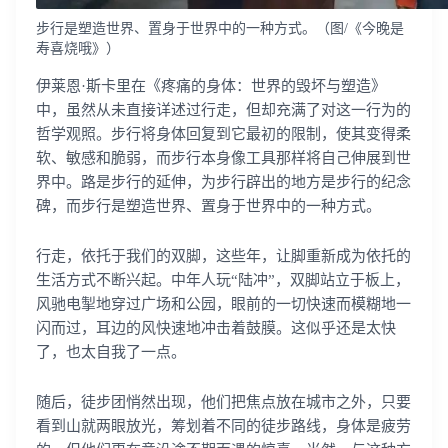
登录客服云
步行是塑造世界、置身于世界中的一种方式。（图/《今晚是
寿喜烧哦》）
伊莱恩·斯卡里在《疼痛的身体：世界的毁坏与塑造》
中，虽然从未直接详述过行走，但却充满了对这一行为的
哲学观照。步行将身体回复到它最初的限制，使其变得柔
我已阅读并同意
通讯云服务条款
和
通讯云隐私政策
软、敏感和脆弱，而步行本身像工具那样将自己伸展到世
界中。路是步行的延伸，为步行辟出的地方是步行的纪念
提交
不了，谢谢
碑，而步行是塑造世界、置身于世界中的一种方式。
行走，依托于我们的双脚，这些年，让脚重新成为依托的
生活方式不断兴起。中年人玩“陆冲”，双脚站立于板上，
风驰电掣地穿过广场和公园，眼前的一切快速而模糊地一
闪而过，耳边的风快速地冲击着鼓膜。这似乎还是太快
了，也太自我了一点。
随后，徒步团悄然出现，他们把焦点放在城市之外，只要
看到山就两眼放光，筹划着不同的徒步路线，身体是疲劳