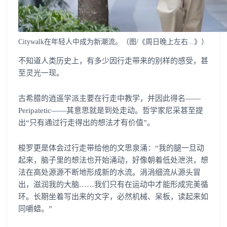
Citywalk在年轻人中成为新潮流。（图/《周日晚上左右...》）
不知道人类历史上，有多少因行走带来的别样的感受，甚
至灵光一现。
古希腊的逍遥学派主要在行走中教学，并因此得名——
Peripatetic——其意思就是到处走动。哲学家尼采甚至提
出“只有通过行走得出的想法才有价值”。
梭罗更是体会过行走带给他的文思泉涌：“我的腿一旦动
起来，脑子里的想法也开始涌动，好像朝着低处泄洪，想
法在高处源源不断地形成新的水流。涓涓细流从源头冒
出，滋润我的大脑……我们只有在运动中才能形成完美循
环。长期坐着写出来的文字，必然机械、呆板，读起来如
同嚼蜡。”