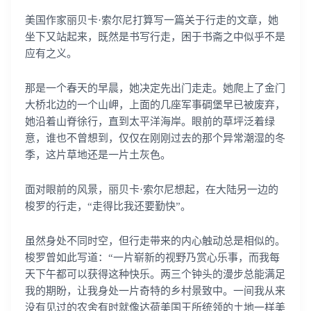
美国作家丽贝卡·索尔尼打算写一篇关于行走的文章，她
坐下又站起来，既然是书写行走，困于书斋之中似乎不是
应有之义。
那是一个春天的早晨，她决定先出门走走。她爬上了金门
大桥北边的一个山岬，上面的几座军事碉堡早已被废弃，
她沿着山脊徐行，直到太平洋海岸。眼前的草坪泛着绿
意，谁也不曾想到，仅仅在刚刚过去的那个异常潮湿的冬
季，这片草地还是一片土灰色。
面对眼前的风景，丽贝卡·索尔尼想起，在大陆另一边的
梭罗的行走，“走得比我还要勤快”。
虽然身处不同时空，但行走带来的内心触动总是相似的。
梭罗曾如此写道：“一片崭新的视野乃赏心乐事，而我每
天下午都可以获得这种快乐。两三个钟头的漫步总能满足
我的期盼，让我身处一片奇特的乡村景致中。一间我从来
没有见过的农舍有时就像达荷美国王所统领的土地一样美