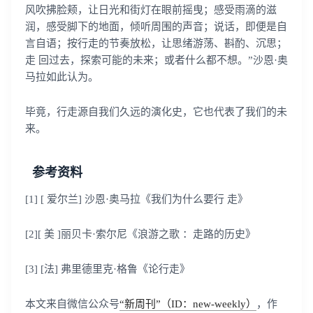
风吹拂脸颊，让日光和街灯在眼前摇曳；感受雨滴的滋
润，感受脚下的地面，倾听周围的声音；说话，即便是自
言自语；按行走的节奏放松，让思绪游荡、斟酌、沉思；
走 回过去，探索可能的未来；或者什么都不想。”沙恩·奥
马拉如此认为。
毕竟，行走源自我们久远的演化史，它也代表了我们的未
来。
参考资料
[1] [ 爱尔兰] 沙恩·奥马拉《我们为什么要行 走》
[2][ 美 ]丽贝卡·索尔尼《浪游之歌 ：走路的历史》
[3] [法] 弗里德里克·格鲁《论行走》
本文来自微信公众号
“新周刊”（ID：new-weekly）
，作