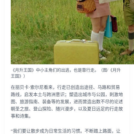
《月升王国》中小主角们的出逃，也是靠行走。（图/《月升
王国》）
在丽贝卡·索尔尼看来，行走已创造出途径、马路和贸易
路线，启发本土与跨洲意识；塑造出城市与公园，刺激地
图、旅游指南、装备等的发展，进而营造出数不尽的论述
朝圣之旅、登山探险、随兴漫步，以及夏日远足的行走故
事和诗集。
“我们要让散步成为日常生活的习惯。不断踏上路面，让