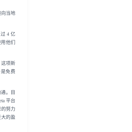
接向当地
 4 亿
使用他们
入。这项新
务是免费
沟通。目
a 平台
变现的努力
更大的盈