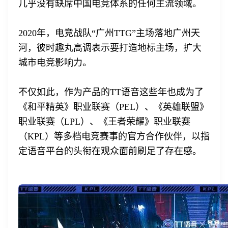
几乎没有缺席中国电竞体系的任何主流领域。
登录即时通讯云
2020年，电竞战队“广州TTG”主场落地广州天
登录客服云
河，彼时趣丸高调表示要打造地标主场，扩大
城市电竞影响力。
不仅如此，作为产品的TT语音这些年也成为了
《和平精英》职业联赛（PEL）、《英雄联盟》
我已阅读并同意
通讯云服务条款
和
通讯云隐私政策
职业联赛（LPL）、《王者荣耀》职业联赛
（KPL）等多档电竞赛事的官方合作伙伴，以指
提交
不了，谢谢
定语音平台的头衔在观众面前刷足了存在感。