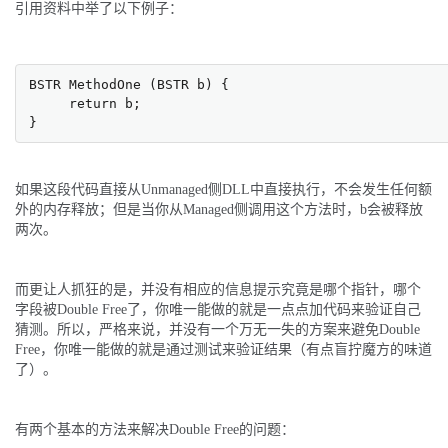
引用资料中举了以下例子：
BSTR MethodOne (BSTR b) {  

     return b;  

}
如果这段代码直接从Unmanaged侧DLL中直接执行，不会发生任何额
外的内存释放；但是当你从Managed侧调用这个方法时，b会被释放
登录即时通讯云
登录客服云
两次。
提交
而更让人抓狂的是，并没有相应的信息提示究竟是哪个指针，哪个
不了，谢谢
字段被Double Free了，你唯一能做的就是一点点加代码来验证自己
猜测。所以，严格来说，并没有一个万无一失的方案来避免Double
Free，你唯一能做的就是通过测试来验证结果（有点盲拧魔方的味道
了）。
有两个基本的方法来解决Double Free的问题：