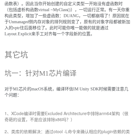
函数表）。因此当你开始创建的自定义类型一开始没有虚函数时
（包括虚析构函数virtual ~MyClass()），一切运行正常。有一天你重
构此类型，增加了一些虚函数：DUANG，一切都崩塌了！原因就在
于Unmanaged侧内存对象的排列规则变了，原有的对象字段都被新加
入的vptr往后面移位了。此时可能你唯一能做的就是通过
Layout.Explicit来手工对齐每一个字段新的位置。
其它坑
坑一：针对M1芯片编译
对于M1芯片的macOS系统，编译环信IM Unity SDK时候需要注意几
个问题：
1、XCode编译时需要Excluded Architecture中排除arm64架构（很
奇葩的设置，不是应该排除x86吗？）
2、类库的依赖解决：通过otool -L命令来确认相应的plugin依赖的类