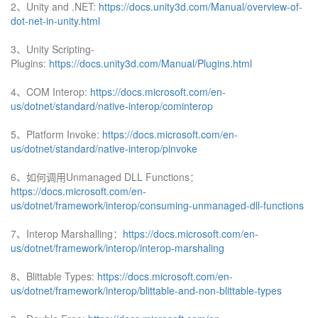
2、Unity and .NET:
https://docs.unity3d.com/Manual/overview-of-
dot-net-in-unity.html
3、Unity Scripting-
Plugins:
https://docs.unity3d.com/Manual/Plugins.html
4、COM Interop:
https://docs.microsoft.com/en-
us/dotnet/standard/native-interop/cominterop
5、Platform Invoke:
https://docs.microsoft.com/en-
us/dotnet/standard/native-interop/pinvoke
6、如何调用Unmanaged DLL Functions：
https://docs.microsoft.com/en-
us/dotnet/framework/interop/consuming-unmanaged-dll-functions
7、Interop Marshalling：
https://docs.microsoft.com/en-
us/dotnet/framework/interop/interop-marshaling
8、Blittable Types:
https://docs.microsoft.com/en-
us/dotnet/framework/interop/blittable-and-non-blittable-types