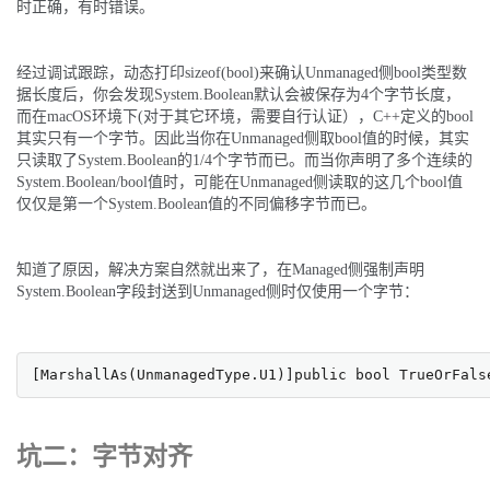
时正确，有时错误。
经过调试跟踪，动态打印sizeof(bool)来确认Unmanaged侧bool类型数
据长度后，你会发现System.Boolean默认会被保存为4个字节长度，
而在macOS环境下(对于其它环境，需要自行认证），C++定义的bool
其实只有一个字节。因此当你在Unmanaged侧取bool值的时候，其实
只读取了System.Boolean的1/4个字节而已。而当你声明了多个连续的
System.Boolean/bool值时，可能在Unmanaged侧读取的这几个bool值
仅仅是第一个System.Boolean值的不同偏移字节而已。
知道了原因，解决方案自然就出来了，在Managed侧强制声明
System.Boolean字段封送到Unmanaged侧时仅使用一个字节：
[MarshallAs(UnmanagedType.U1)]public bool TrueOrFals
坑二：字节对齐