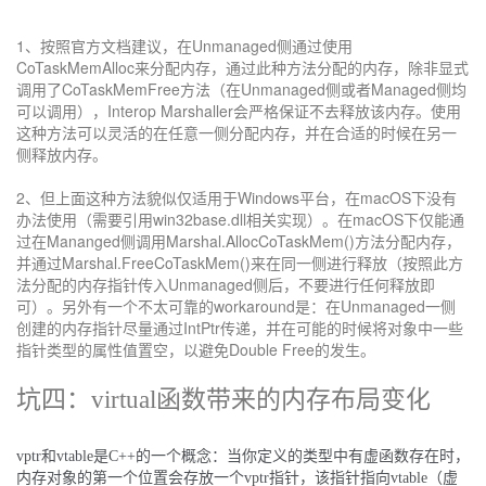
1、按照官方文档建议，在Unmanaged侧通过使用
CoTaskMemAlloc来分配内存，通过此种方法分配的内存，除非显式
调用了CoTaskMemFree方法（在Unmanaged侧或者Managed侧均
可以调用），Interop Marshaller会严格保证不去释放该内存。使用
这种方法可以灵活的在任意一侧分配内存，并在合适的时候在另一
侧释放内存。
2、但上面这种方法貌似仅适用于Windows平台，在macOS下没有
办法使用（需要引用win32base.dll相关实现）。在macOS下仅能通
过在Mananged侧调用Marshal.AllocCoTaskMem()方法分配内存，
并通过Marshal.FreeCoTaskMem()来在同一侧进行释放（按照此方
法分配的内存指针传入Unmanaged侧后，不要进行任何释放即
可）。另外有一个不太可靠的workaround是：在Unmanaged一侧
创建的内存指针尽量通过IntPtr传递，并在可能的时候将对象中一些
指针类型的属性值置空，以避免Double Free的发生。
坑四：virtual函数带来的内存布局变化
vptr和vtable是C++的一个概念：当你定义的类型中有虚函数存在时，
内存对象的第一个位置会存放一个vptr指针，该指针指向vtable（虚