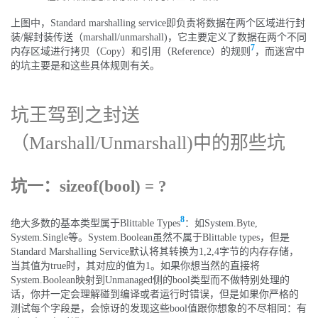
上图中，Standard marshalling service即负责将数据在两个区域进行封
装/解封装传送（marshall/unmarshall)，它主要定义了数据在两个不同
7
内存区域进行拷贝（Copy）和引用（Reference）的规则
，而迷宫中
的坑主要是和这些具体规则有关。
坑王驾到之封送
（Marshall/Unmarshall)中的那些坑
坑一：sizeof(bool) = ?
8
绝大多数的基本类型属于Blittable Types
：如System.Byte,
System.Single等。System.Boolean虽然不属于Blittable types，但是
Standard Marshalling Service默认将其转换为1,2,4字节的内存存储，
当其值为true时，其对应的值为1。如果你想当然的直接将
System.Boolean映射到Unmanaged侧的bool类型而不做特别处理的
话，你并一定会理解碰到编译或者运行时错误，但是如果你严格的
测试每个字段是，会惊讶的发现这些bool值跟你想象的不尽相同：有