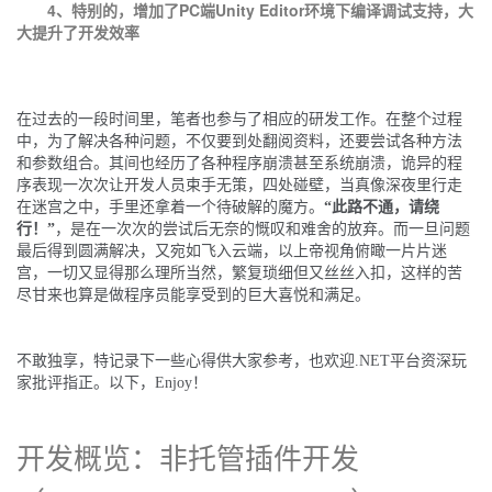
4、特别的，增加了PC端Unity Editor环境下编译调试支持，大
大提升了开发效率
在过去的一段时间里，笔者也参与了相应的研发工作。在整个过程
中，为了解决各种问题，不仅要到处翻阅资料，还要尝试各种方法
和参数组合。其间也经历了各种程序崩溃甚至系统崩溃，诡异的程
序表现一次次让开发人员束手无策，四处碰壁，当真像深夜里行走
在迷宫之中，手里还拿着一个待破解的魔方。
“此路不通，请绕
行！”
，是在一次次的尝试后无奈的慨叹和难舍的放弃。而一旦问题
最后得到圆满解决，又宛如飞入云端，以上帝视角俯瞰一片片迷
宫，一切又显得那么理所当然，繁复琐细但又丝丝入扣，这样的苦
尽甘来也算是做程序员能享受到的巨大喜悦和满足。
不敢独享，特记录下一些心得供大家参考，也欢迎.NET平台资深玩
家批评指正。以下，Enjoy！
开发概览：非托管插件开发