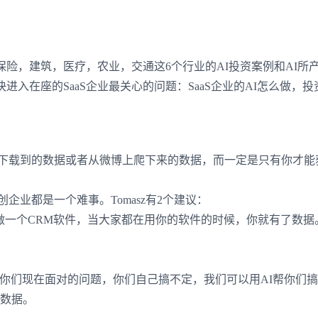
保险，建筑，医疗，农业，交通这
6
个行业的
AI
投资案例和
AI
所
快进入在座的
SaaS
企业最关心的问题：
SaaS
企业的
AI
怎么做，投
下载到的数据或者从微博上爬下来的数据，而一定是只有你才能
创企业都是一个难事。
Tomasz
有
2
个建议：
做一个
CRM
软件，当大家都在用你的软件的时候，你就有了数据
你们现在面对的问题，你们自己搞不定，我们可以用
AI
帮你们搞
数据。