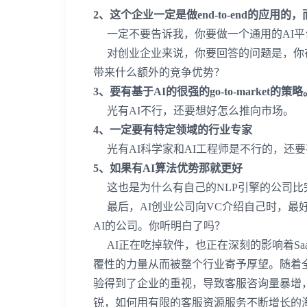
2
、这个企业一定是做
end-to-end
的应用的，
一定不要告诉我，你要做一个通用的
AI
平
对创业企业来说，你要回答的问题是，你
带来什么额外的竞争优势？
3
、要有基于
AI
的很强的
go-to-market
的策略
光有
AI
不行，还要想好怎么推向市场。
4
、一定要有特定领域的行业专家
光有
AI
科学家和
AI
工程师是不行的，还要
5
、如果有
AI
算法优势那就更好
这也是为什么有自己的
NLP
引擎的公司比
最后，
AI
创业公司向
VC
介绍自己时，最
AI
的公司。你听明白了吗？
AI
正在吃掉软件，也正在深刻的影响着
Sa
覆性的力量从而被整个行业寄予厚望。随着
验得到了企业的重视，导致客服咨询量暴增
锐，如何用有限的客服资源服务不断增长的