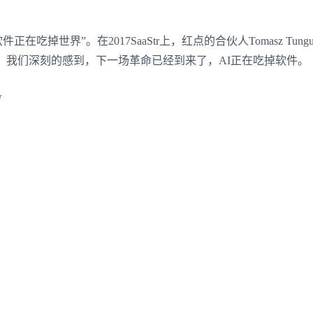
软件正在吃掉世界”。在
2017SaaStr
上，红点的合伙人
Tomasz Tung
。我们深刻的感到，下一场革命已经到来了，
AI
正在吃掉软件。