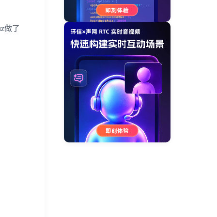
uz
做了