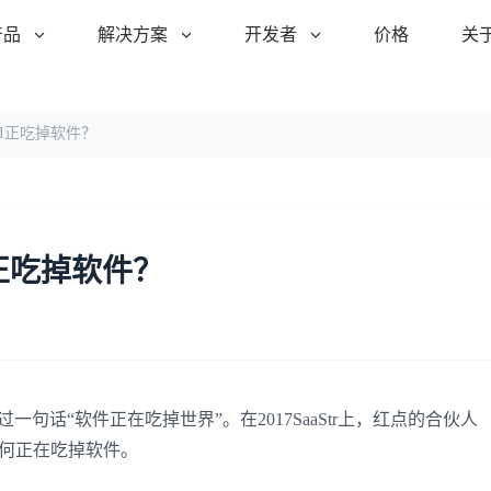
产品
解决方案
开发者
价格
关
会：AI正吃掉软件？
AI正吃掉软件？
过一句话
“
软件正在吃掉世界
”
。在
2017SaaStr
上，红点的合伙人
何正在吃掉软件。