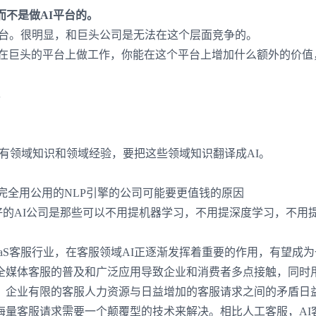
而不是做
AI
平台的。
台。很明显，和巨头公司是无法在这个层面竞争的。
在巨头的平台上做工作，你能在这个平台上增加什么额外的价值
。
登录即时通讯云
登录客服云
有领域知识和领域经验，要把这些领域知识翻译成
AI
。
完全用公用的
NLP
引擎的公司可能要更值钱的原因
好的
AI
公司是那些可以不用提机器学习，不用提深度学习，不用
我已阅读并同意
通讯云服务条款
和
通讯云隐私政策
aS
客服行业，在客服领域
AI
正逐渐发挥着重要的作用，有望成为
提交
不了，谢谢
全媒体客服的普及和广泛应用导致企业和消费者多点接触，同时
，企业有限的客服人力资源与日益增加的客服请求之间的矛盾日
海量客服请求需要一个颠覆型的技术来解决。相比人工客服，
AI