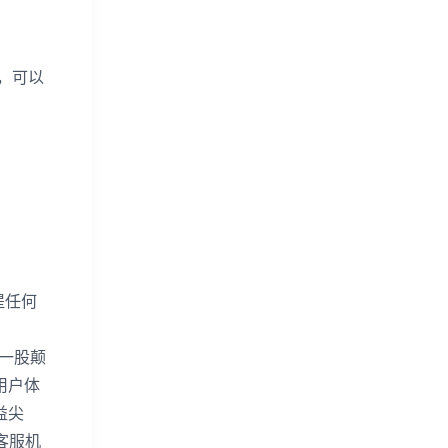
，可以
提任何
一股颠
用户体
益尖
客服机