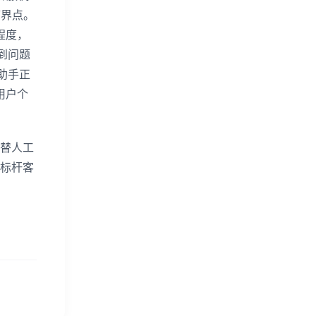
临界点。
程度，
到问题
助手正
用户个
替人工
标杆客