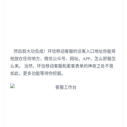
我已阅读并同意
通讯云服务条款
和
通讯云隐私政策
提交
不了，谢谢
然后就大功告成！环信移动客服的访客入口地址你能将
他放在任何地方，微信公众号、网站，
APP
，怎么舒服怎
么来。
当然，环信移动客服和麦客表单的神奇之处不竟
如此，更多功能等待你挖掘。