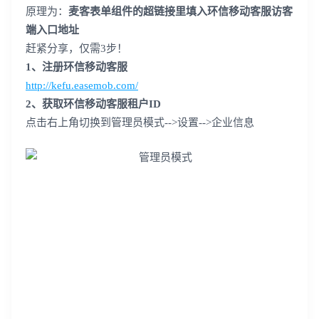
原理为：
麦客表单组件的超链接里填入环信移动客服访客
端入口地址
赶紧分享，仅需
3
步！
1
、注册环信移动客服
http://kefu.easemob.com/
2
、获取环信移动客服租户
ID
点击右上角切换到管理员模式
-->
设置
-->
企业信息