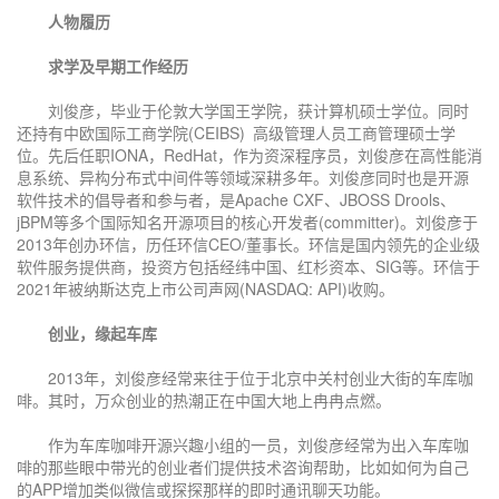
人物履历
求学及早期工作经历
刘俊彦，毕业于伦敦大学国王学院，获计算机硕士学位。同时
还持有中欧国际工商学院(CEIBS) 高级管理人员工商管理硕士学
位。先后任职IONA，RedHat，作为资深程序员，刘俊彦在高性能消
息系统、异构分布式中间件等领域深耕多年。刘俊彦同时也是开源
软件技术的倡导者和参与者，是Apache CXF、JBOSS Drools、
jBPM等多个国际知名开源项目的核心开发者(committer)。刘俊彦于
2013年创办环信，历任环信CEO/董事长。环信是国内领先的企业级
软件服务提供商，投资方包括经纬中国、红杉资本、SIG等。环信于
2021年被纳斯达克上市公司声网(NASDAQ: API)收购。
创业，缘起车库
2013年，刘俊彦经常来往于位于北京中关村创业大街的车库咖
啡。其时，万众创业的热潮正在中国大地上冉冉点燃。
作为车库咖啡开源兴趣小组的一员，刘俊彦经常为出入车库咖
啡的那些眼中带光的创业者们提供技术咨询帮助，比如如何为自己
的APP增加类似微信或探探那样的即时通讯聊天功能。