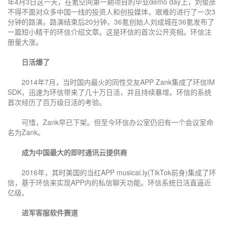
年4月3日这一天，在氪空间第一期项目的毕业demo day上，刘俊彦
不得不面对众多中国一线的投资人和创投媒体，艰难的进行了一次3
分钟的路演。路演结束后20分钟，36氪创始人刘成城在36氪发布了
一篇短小精干的环信介绍文章。这是环信的首次公开亮相。环信注
册量大涨。
日活爆了
2014年7月，当时国内最火的同性交友APP Zank集成了环信IM
SDK，迅速为环信带来了几十万日活，并且持续暴增。环信的系统
首次经历了百万级日活的考验。
可惜，Zank早已下架。但至今环信办公室仍旧有一个会议室命
名为Zank。
成为中国最大的即时通讯云提供商
2016年，其时美国的当红APP musical.ly(TikTok前身)集成了环
信，基于环信来实现APP内的私信聊天功能。环信系统日活直逼近
亿级。
进军客服软件赛道