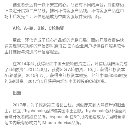
创业者永远有一颗不安定的心。尽管有不同的声音，刘俊彦仍
旧决定开启第二产品线，推出环信客服产品线。环信客服产品在市
场上后发先至，环信迅速成为中国客服软件头部厂商。
登录即时通讯云
登录客服云
A轮、A+轮、B轮、C轮融资
至此，环信完成了核心产品线的完整布局：面向开发者提供快
提交
速实现聊天功能的环信即时通讯云;面向企业用户提供客户服务软件
不了，谢谢
主打连接与沟通的环信客服云。
在2014年5月获得经纬中国天使轮融资之后，环信后续陆续完成
了4轮融资：2014年8月，获得SIG A轮融资，10月，获得红杉资本
A+轮融资。2015年7月，获得由红杉资本领投、经纬中国和SIG跟投
的B轮融资。2017年3月获得由经纬中国领投的C轮融资。
出海
2017年，为了探索第二增长曲线，刘俊彦来到大洋彼岸的旧金
山，建立了hyphenate品牌和美国本土团队。hyphenate是环信面向
全球开发者的独立品牌。hyphenate在6个月内迅速成为了当时全球
范围内最有影响力的IM-as-a-Service品牌。