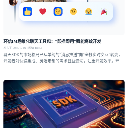
环信IM场景化聊天工具包：“即插即用”赋能高效开发
发布于 2025-12-09 | 阅读 18851
聊天SDK的市场格局已从单纯的“消息推送”向“全栈实时交互”转变，
开发者对快速集成、灵活定制的需求日益迫切，注重开发效率。环信
IM场景化聊天工具包拥有“即插即用”的特性，从UI组件到功能模块全
面覆盖，让开发者无需从零构建，轻松打造贴合业务的聊天场景。