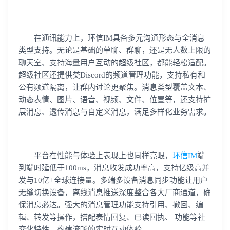
在通讯能力上，环信IM具备多元沟通形态与全消息
类型支持。无论是基础的单聊、群聊，还是无人数上限的
聊天室、支持海量用户互动的超级社区，都能轻松适配。
超级社区还提供类Discord的频道管理功能，支持私有和
公有频道隔离，让群内讨论更聚焦。消息类型覆盖文本、
动态表情、图片、语音、视频、文件、位置等，还支持扩
展消息、透传消息与自定义消息，满足多样化业务需求。
平台在性能与体验上表现上也同样亮眼，
环信IM
端
到端时延低于100ms，消息收发成功率高，支持亿级高并
发与10亿+全球连接量。多端多设备消息同步功能让用户
无缝切换设备，离线消息推送深度整合各大厂商通道，确
保消息必达。强大的消息管理功能支持引用、撤回、编
辑、转发等操作，搭配表情回复、已读回执、 功能等社
交化特性，构建流畅的实时互动体验。