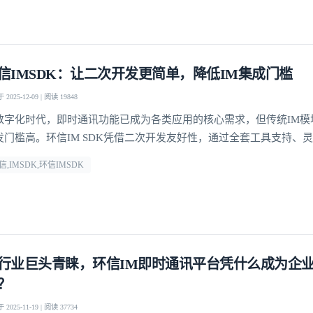
信IMSDK：让二次开发更简单，降低IM集成门槛
2025-12-09 | 阅读 19848
数字化时代，即时通讯功能已成为各类应用的核心需求，但传统IM模
发门槛高。环信IM SDK凭借二次开发友好性，通过全套工具支持、灵
配性设计，让即便没有IM集成经验的开发者，也能快速实现单聊、群
信,IMSDK,环信IMSDK
等功能，大幅降低集成门槛
行业巨头青睐，环信IM即时通讯平台凭什么成为企
？
2025-11-19 | 阅读 37734