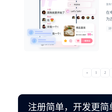
发布于 
在
为
能
环
势
«
1
2
注册简单，开发更简