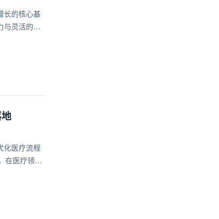
增长的核心基
力与灵活的高
创新注入强劲
落地
优化医疗流程
，在医疗领域
供多维度的通