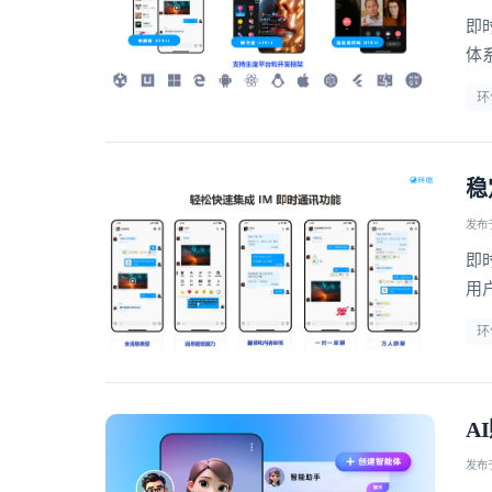
即
体
企
环
稳
发布于 
即
用
环
A
发布于 