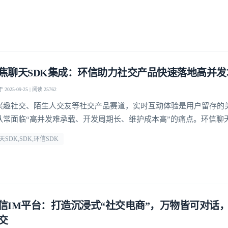
焦聊天SDK集成：环信助力社交产品快速落地高并发
2025-09-25 | 阅读 25762
兴趣社交、陌生人交友等社交产品赛道，实时互动体验是用户留存的
队常面临“高并发难承载、开发周期长、维护成本高”的痛点。环信聊天
凭借标准化接口、快速集成能力与稳定的技术支撑，成为解决这些痛
天SDK,SDK,环信SDK
开发者高效搭建适配多场景的实时社交功能
信IM平台：打造沉浸式“社交电商”，万物皆可对话
交