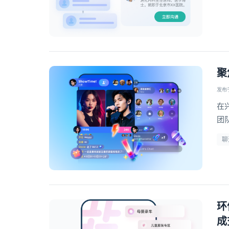
聚
发布于 
在
团
案
聊
力
环
成