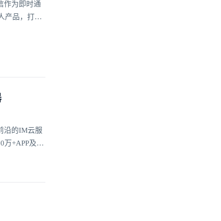
信作为即时通
器人产品，打破
带来了更具沉
器
沿的IM云服
+APP及40