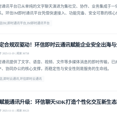
时通讯平台已从单纯的文字聊天演进为集社交、协作、业务集成于一
系。环信IM即时通讯平台凭借快速接入、功能完备、安全可靠的核心
业提供高效的通讯解决方案，成为各类企业构建核心通讯能力的优选
信IM,即时通讯平台,IM即时通讯平台
定合规双驱动！环信即时云通讯赋能企业安全出海与
2025-11-19 | 阅读 36758
时通讯提供了文字、语音、视频、文件等多媒体消息的即时传输，已
户、协同办公的核心支撑，而稳定性与安全性则是服务的生命线。
信,即时云通讯,环信即时云通讯
I赋能通讯升级：环信聊天SDK打造个性化交互新生态
2025-11-11 | 阅读 30123