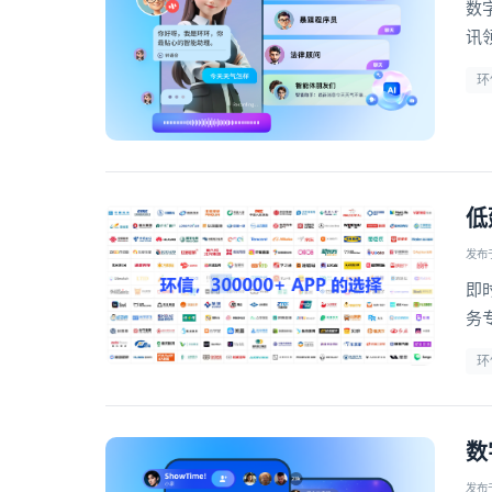
数
讯
了
环
浸
低
发布于 
即
务
万
环
数
发布于 