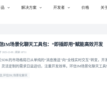
产品
解决方案
开发者
价格
关
信IM场景化聊天工具包：“即插即用”赋能高效开发
2025-12-09 | 阅读 18711
天SDK的市场格局已从单纯的“消息推送”向“全栈实时交互”转变，开
、灵活定制的需求日益迫切，注重开发效率。环信IM场景化聊天工具
用”的特性，从UI组件到功能模块全面覆盖，让开发者无需从零构建
信,环信IM,场景化聊天
务的聊天场景。