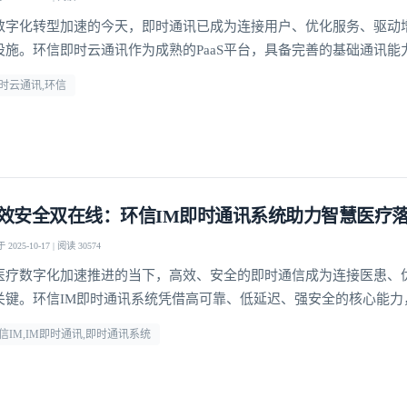
数字化转型加速的今天，即时通讯已成为连接用户、优化服务、驱动
设施。环信即时云通讯作为成熟的PaaS平台，具备完善的基础通讯能
功能，深度适配社交、电商、医疗、教育等多领域需求，为企业业务
时云通讯,环信
力。
登录即时通讯云
登录客服云
效安全双在线：环信IM即时通讯系统助力智慧医疗
2025-10-17 | 阅读 30574
我已阅读并同意
通讯云服务条款
和
通讯云隐私政策
医疗数字化加速推进的当下，高效、安全的即时通信成为连接医患、
提交
不了，谢谢
关键。环信IM即时通讯系统凭借高可靠、低延迟、强安全的核心能力
建起丰富应用场景，为在线问诊、医院数字化、智慧医疗三大方向提
信IM,IM即时通讯,即时通讯系统
支持，显著提升医疗服务效率与质量