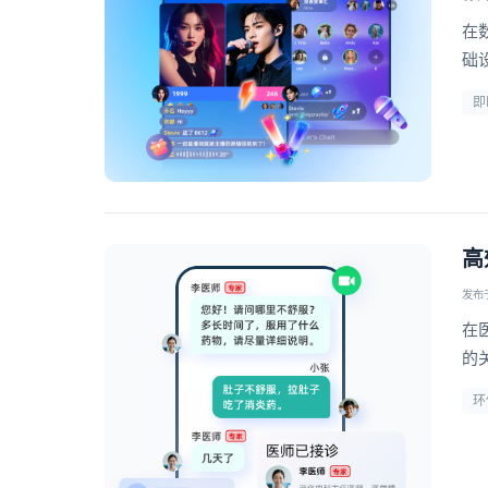
在
础
级
即
动
高
发布于 
在
的
构
环
信