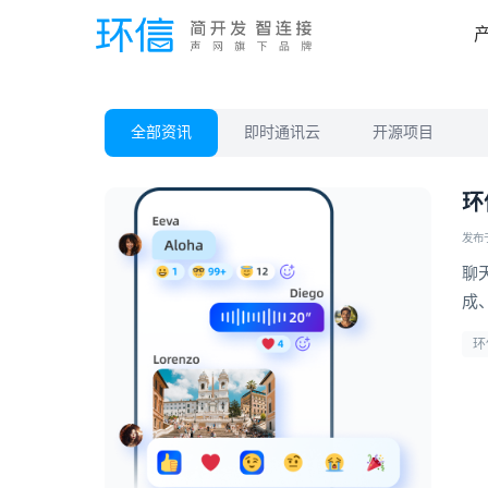
全部资讯
即时通讯云
开源项目
环
发布于 
聊
成
即
环
业