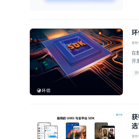
环
发布于 
在
开
适
环
息
获
选
发布于 