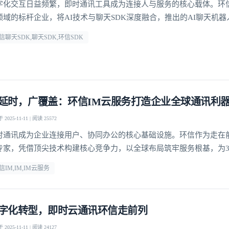
字化交互日益频繁，即时通讯工具成为连接人与服务的核心载体。环
领域的标杆企业，将AI技术与聊天SDK深度融合，推出的AI聊天机
传统通讯的功能边界，为开发者提供高效开发方案的同时，也为用户
信聊天SDK,聊天SDK,环信SDK
感和个性化的交互体验。
延时，广覆盖：环信IM云服务打造企业全球通讯利
2025-11-11 | 阅读 25572
时通讯成为企业连接用户、协同办公的核心基础设施。环信作为走在前
专家，凭借顶尖技术构建核心竞争力，以全球布局筑牢服务根基，为30万
+移动开发者提供高可靠、低延迟的全球即时通讯解决方案。
信IM,IM,IM云服务
字化转型，即时云通讯环信走前列
2025-11-11 | 阅读 24127