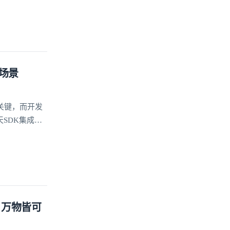
场景
关键，而开发
SDK集成方
点的关键，助
，万物皆可