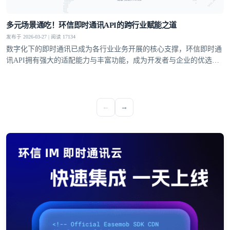
多元场景通吃！环信即时通讯API的跨行业赋能之道
发布于 2026-03-27 | 阅读 17134
数字化下的即时通讯已成为各行业业务开展的核心支撑，环信即时通
讯API拥有强大的适配能力与丰富功能，成为开发者与企业的优选方
案，覆盖社交、教育、医疗、电商等多个领域，支持单聊、群聊、聊
天室、超级社区等多元沟通模型，从1V1私密聊天到万人群组互动，
从直播弹幕到远程问诊，多方面满足不同业务场景的通讯需求。
←
→