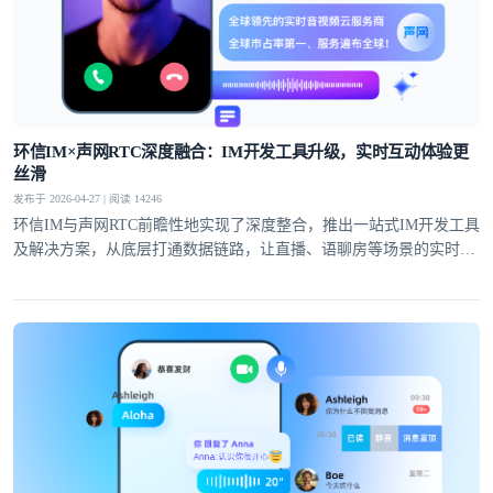
环信IM×声网RTC深度融合：IM开发工具升级，实时互动体验更
丝滑
发布于 2026-04-27 | 阅读 14246
环信IM与声网RTC前瞻性地实现了深度整合，推出一站式IM开发工具
及解决方案，从底层打通数据链路，让直播、语聊房等场景的实时互
动体验全面升级。
登录即时通讯云
登录客服云
我已阅读并同意
通讯云服务条款
和
通讯云隐私政策