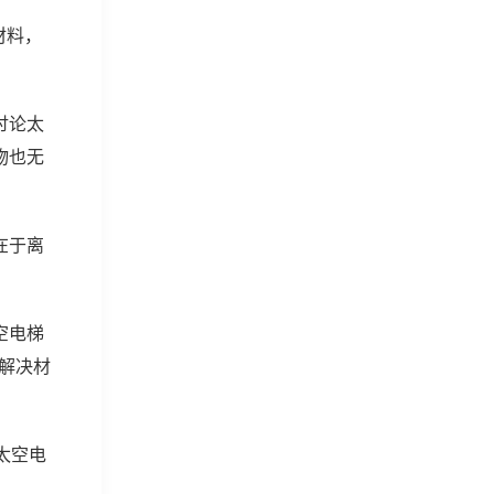
材料，
讨论太
物也无
在于离
空电梯
能解决材
：太空电