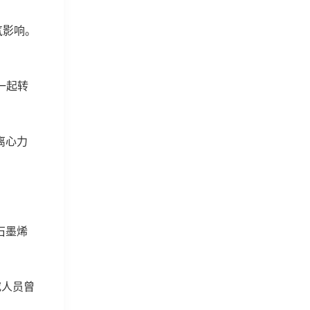
气影响。
一起转
离心力
石墨烯
究人员曾