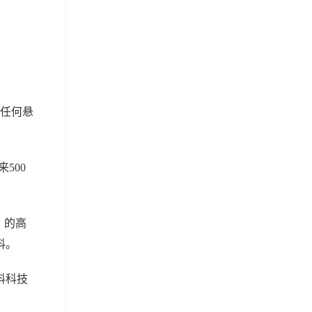
有任何悬
500
）的高
料。
料科技