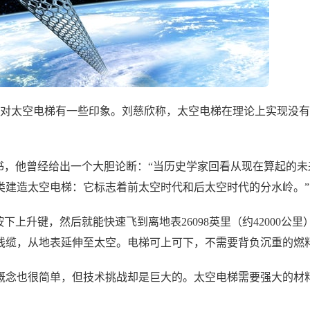
会对太空电梯有一些印象。刘慈欣称，太空电梯在理论上实现没
梯有关的书，他曾经给出一个大胆论断：“当历史学家回看从现在算起的未来
类建造太空电梯：它标志着前太空时代和后太空时代的分水岭。”
下上升键，然后就能快速飞到离地表26098英里（约42000公里
线缆，从地表延伸至太空。电梯可上可下，不需要背负沉重的燃
概念也很简单，但技术挑战却是巨大的。太空电梯需要强大的材