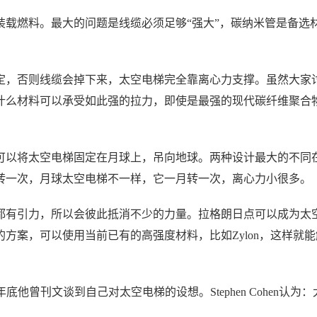
装载燃料。最大的问题是线缆必须足够“强大”，碳纳米管是备选
定，否则线缆会掉下来，太空电梯完全靠离心力支撑。虽然大家
什么材料可以承受如此强的拉力，即使是最强的现代碳纤维聚合
可以将太空电梯固定在月球上，吊向地球。两种设计最大的不同
转一次，月球太空电梯不一样，它一月转一次，离心力小很多。
登录即时通讯云
都有引力，所以会彼此抵消不少的力量。拉格朗日点可以成为太
登录客服云
方案，可以使用当前已有的高强度材料，比如Zylon，这样就
去年年底他曾刊文谈到自己对太空电梯的设想。Stephen Cohen认为