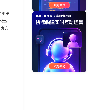
0年里
昂贵。
一套方