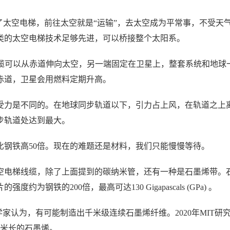
我已阅读并同意
通讯云服务条款
和
通讯云隐私政策
了太空电梯，前往太空就是“运输”，去太空成为平常事，不受天
提交
不了，谢谢
类的太空电梯技术足够先进，可以桥接整个太阳系。
公里长的线缆可以从赤道伸向太空，另一端固定在卫星上，整套系统和地球
赤道，卫星会用燃料定期升高。
受力是不同的。在地球同步轨道以下，引力占上风，在轨道之上
步轨道处达到最大。
比钢铁高50倍。现在的难题还是材料，我们只能慢慢等待。
空电梯线缆，除了上面提到的碳纳米管，还有一种是石墨烯带。
钢铁的200倍，最高可达130 Gigapascals (GPa) 。
家认为，有可能制造出千米级连续石墨烯纤维。2020年MIT研
2米长的石墨烯。