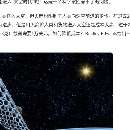
进入“太空时代”呢？这是一个科学家回答不了的问题。
，火箭将人类送入太空，但火箭也限制了人类向深空前进的步伐。在过去2
有进步，但是用火箭将人类和货物送入太空还是成本太高，过于
克）载荷需要1万美元。如何降低成本？Bradley Edwards给出