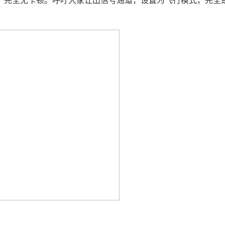
，完全无卡顿。呼吁大家让出信号通道，设置为飞行模式，完全