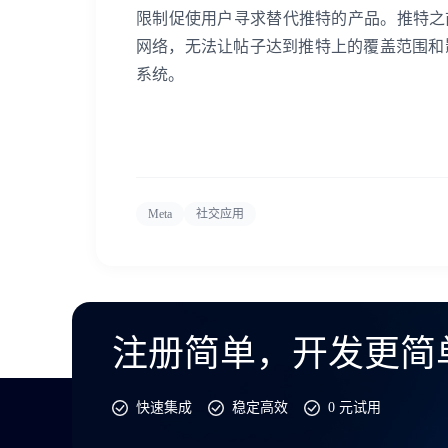
限制促使用户寻求替代推特的产品。推特之前的大多
网络，无法让帖子达到推特上的覆盖范围和
系统。
Meta
社交应用
注册简单，开发更简
快速集成
稳定高效
0 元试用