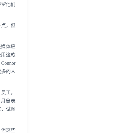
保留他们
一点，但
社交媒体应
够使用这款
nnor
可能多的人
名员工，
 月曾表
行官，试图
，但这些