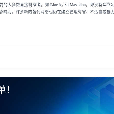
我已阅读并同意
通讯云服务条款
和
通讯云隐私政策
数直接挑战者，如 Bluesky 和 Mastodon，都没有建立
影响力。许多新的替代网络也仍在建立管理有害、不适当或暴
提交
不了，谢谢
单！