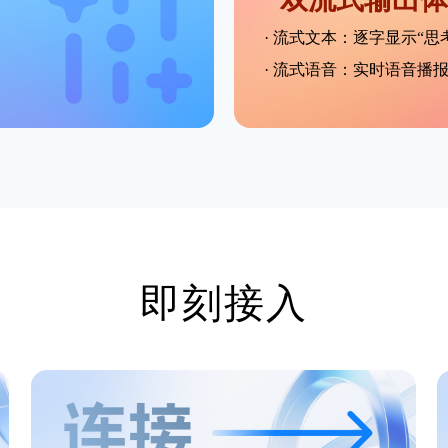
提交
不了，谢谢
· 流式文本：逐字显示“
· 流式语音：实时语音播
即刻接入