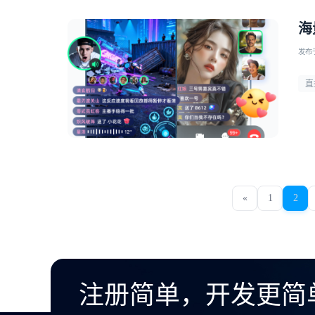
海
发布于 
直
«
1
2
注册简单，开发更简