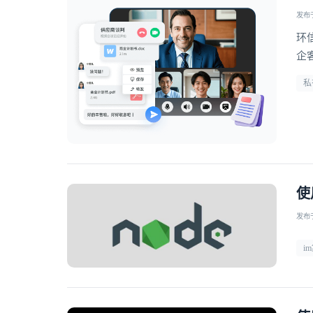
发布于 
环
企
私
使
发布于 
i