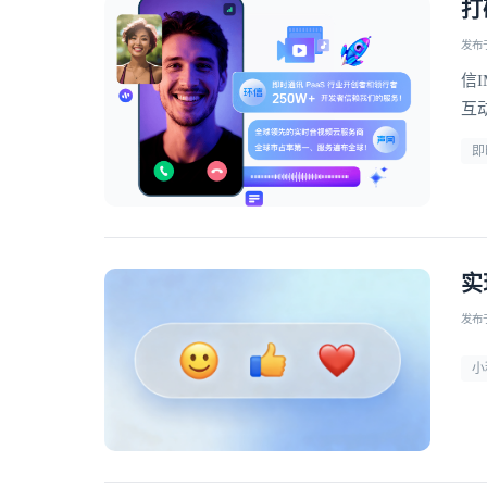
打
发布于 
信
互
即
实
发布于 
小