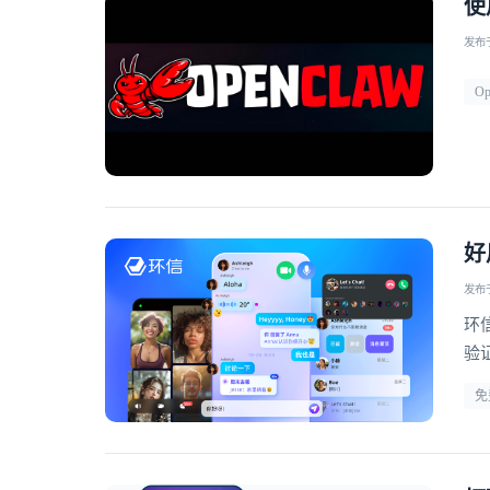
使
发布于 
Op
好
发布于 
环
验
免