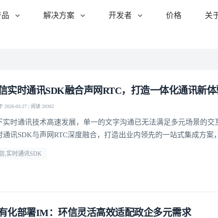
产品
解决方案
开发者
价格
关
信实时通讯SDK融合声网RTC，打造一体化通讯新体
2026-03-27 | 阅读 20362
下实时通讯技术高速发展，单一的文字沟通已无法满足多元场景的交
时通讯SDK与声网RTC深度融合，打造出业内领先的一站式集成方案
集文字通讯与音视频互动于一体的通讯解决方案，高度适配泛娱乐社
信,实时通讯SDK
大规模业务的发展需求。
有化部署IM：环信灵活高效适配政企多元需求