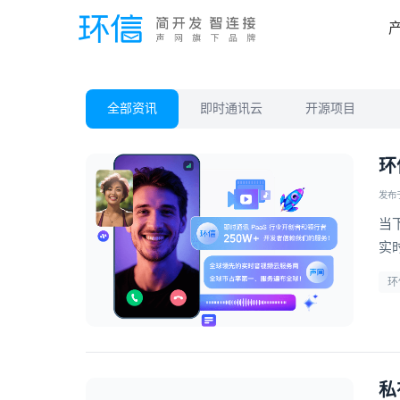
全部资讯
即时通讯云
开源项目
环
发布于 
当
实
供
环
与
私