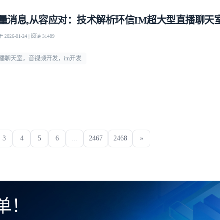
量消息,从容应对：技术解析环信IM超大型直播聊天
2026-01-24 | 阅读 31489
播聊天室，音视频开发，im开发
3
4
5
6
...
2467
2468
»
单！