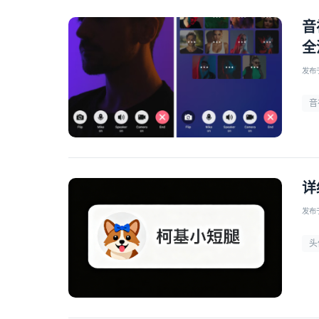
音
全
发布于 
音
详
发布于 
头