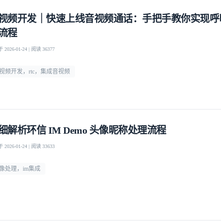
视频开发｜快速上线音视频通话：手把手教你实现呼
我已阅读并同意
通讯云服务条款
和
通讯云隐私政策
流程
提交
不了，谢谢
2026-01-24 | 阅读 36377
视频开发，rtc，集成音视频
细解析环信 IM Demo 头像昵称处理流程
2026-01-24 | 阅读 33633
像处理，im集成