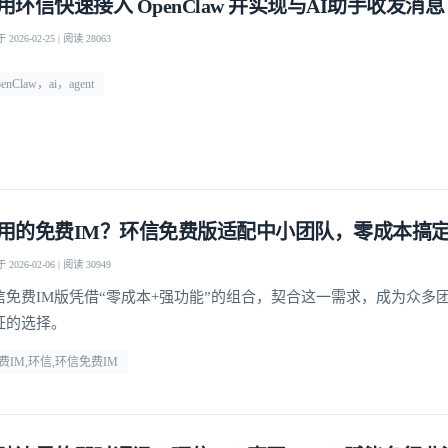
用环信快速接入 OpenClaw 并实现与AI助手收发消息
2026-02-25 | 阅读 28063
enClaw，ai，agent
用的免费IM？环信免费版适配中小团队，零成本搞
2026-02-06 | 阅读 30949
信免费IM版凭借“零成本+强功能”的组合，契合这一需求，成为众多
证的选择。
费IM,环信,环信免费IM