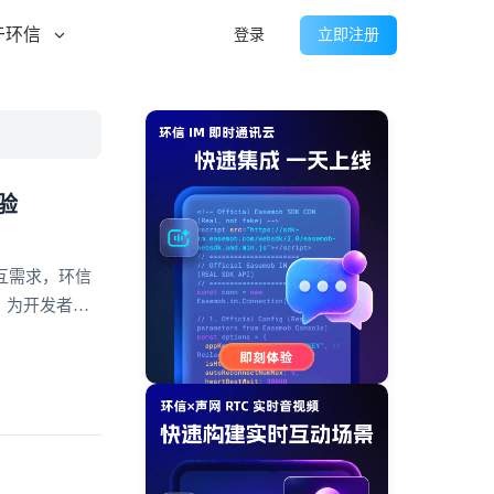
于环信
登录
立即注册
验
互需求，环信
，为开发者提
交、企业出海