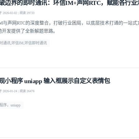
破边界的即时通讯：环信IM+声网RTC，赋能各行业
2026-02-02 | 阅读 29733
IM与声网RTC的深度整合，打破行业困局，以底层技术打通的一站式
动开发提供了全新解题思路。
时通讯,环信IM,环信即时通讯
现小程序 uniapp 输入框展示自定义表情包
2026-01-24 | 阅读 26476
程序，uniapp
登录即时通讯云
登录客服云