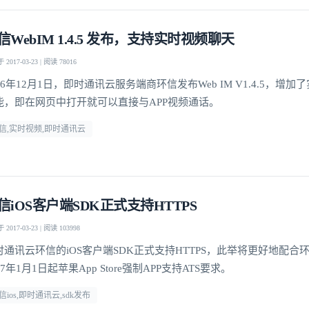
信WebIM 1.4.5 发布，支持实时视频聊天
我已阅读并同意
通讯云服务条款
和
通讯云隐私政策
2017-03-23 | 阅读 78016
16年12月1日，即时通讯云服务端商环信发布Web IM V1.4.5，增
提交
不了，谢谢
能，即在网页中打开就可以直接与APP视频通话。
信,实时视频,即时通讯云
信iOS客户端SDK正式支持HTTPS
2017-03-23 | 阅读 103998
时通讯云环信的iOS客户端SDK正式支持HTTPS，此举将更好地配合
17年1月1日起苹果App Store强制APP支持ATS要求。
信ios,即时通讯云,sdk发布