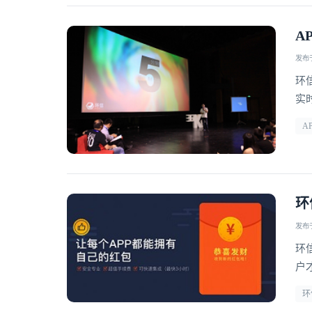
A
发布于 
环
实
A
环
发布于 
环
户
新
环