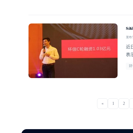
s
发布于 
近
表
环
«
1
2