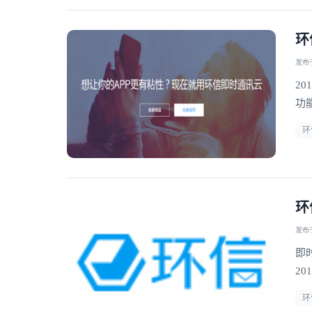
环
发布于 
20
功
环
环
发布于 
即
20
环