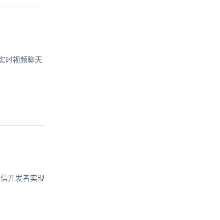
加了实时视频聊天
环信开发者实现