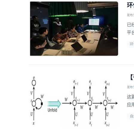
环
发布于 
已经
平
T
环
【
发布于 
这
应
自