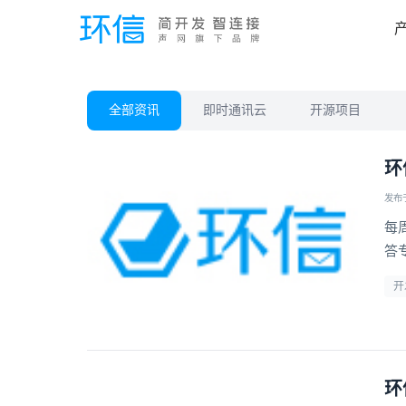
全部资讯
即时通讯云
开源项目
环
发布于 
每
答
开
环