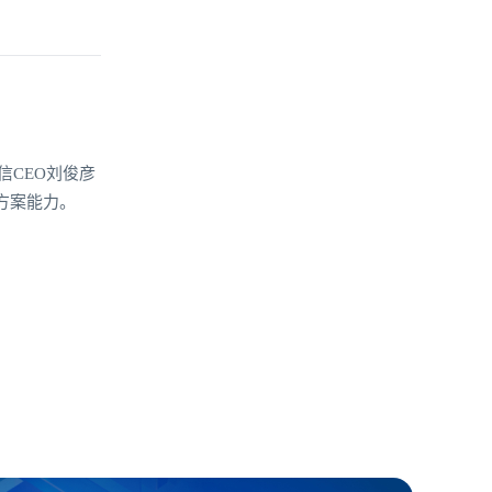
信CEO刘俊彦
方案能力。