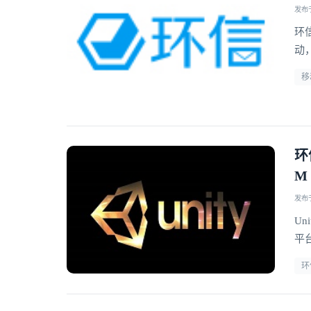
发布于 
环
动
移
环
M
发布于 
Un
平台
产
环