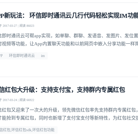
PP新玩法： 环信即时通讯云几行代码轻松实现IM功
2017-03-27 | 阅读 86023
信即时通讯云可帮app实现，如单聊、群聊、发语音、发图片、发位
时视频等功能，让App内置聊天功能和以前网页中嵌入分享功能一样
PP
环信即时通讯云
im
信红包大升级：支持支付宝，支持群内专属红包
2017-03-24 | 阅读 66922
信红包又迎来了一次大的升级，领先微信红包率先支持群内专属红包
登录即时通讯云
才能抢到专属红包，同时也新增了支付宝支付等新特性，为红包社交
登录客服云
玩法。
信红包,环信红包sdk,环信红包功能