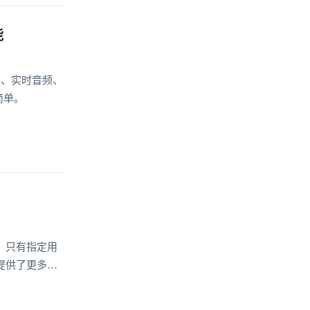
能
置、实时音频、
简单。
，只有指定用
提供了更多的