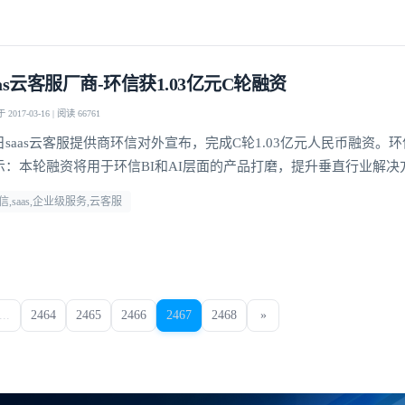
aas云客服厂商-环信获1.03亿元C轮融资
2017-03-16 | 阅读 66761
日saas云客服提供商环信对外宣布，完成C轮1.03亿元人民币融资。环
示：本轮融资将用于环信BI和AI层面的产品打磨，提升垂直行业解决
信,saas,企业级服务,云客服
...
2464
2465
2466
2467
2468
»