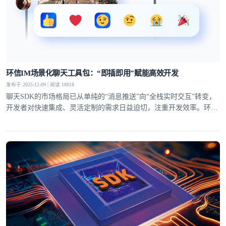
环信IM场景化聊天工具包：“即插即用”赋能高效开发
发布于 2025-12-09 | 阅读 18818
聊天SDK的市场格局已从单纯的“消息推送”向“全栈实时交互”转变，
开发者对快速集成、灵活定制的需求日益迫切，注重开发效率。环信
IM场景化聊天工具包拥有“即插即用”的特性，从UI组件到功能模块全
面覆盖，让开发者无需从零构建，轻松打造贴合业务的聊天场景。