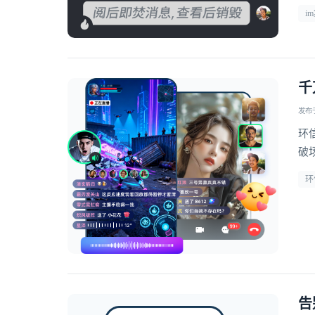
i
千
发布于 
环
破
环
告