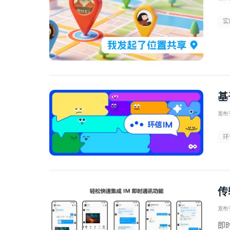
实
基
发布于 
环
传
发布于 
即