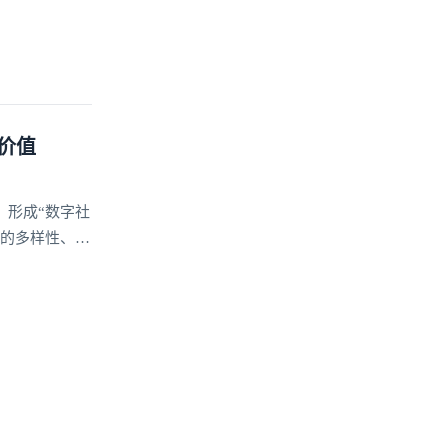
价值
，形成“数字社
动的多样性、稳
信能力的打造