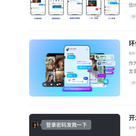
信
全
环
环
发布于 
作
言
环
开
发布于 