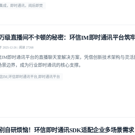
m集成，即时通讯，阅后即焚
万级直播间不卡顿的秘密：环信IM即时通讯平台筑
2025-12-26 | 阅读 27268
信IM即时通讯平台的直播聊天室解决方案，凭借创新技术架构与灵活
场景边界，成为行业即时通讯的核心支撑。
信IM,环信即时通讯平台,即时通讯平台
登录即时通讯云
别自研烦恼！环信即时通讯SDK适配企业多场景需求
登录客服云