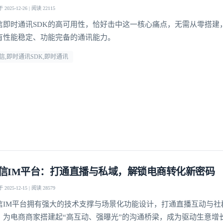
2025-12-26 | 阅读 22115
信即时通讯SDK的高可用性，恰好击中这一核心痛点，无需从零搭建
有性能稳定、功能完备的通讯能力。​
信,即时通讯SDK,即时通讯
我已阅读并同意
通讯云服务条款
和
通讯云隐私政策
提交
不了，谢谢
信IM平台：打通直播与私域，解锁电商转化新密码
2025-12-15 | 阅读 28579
信IM平台拥有强大的技术支撑与场景化功能设计，打通直播互动与社
，为电商商家搭建起“高互动、强曝光”的沟通桥梁，成为驱动生意增