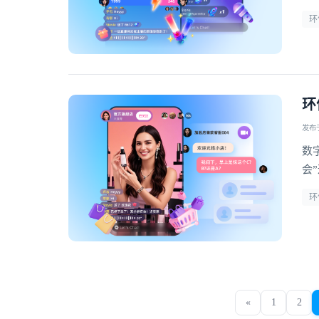
擎
环
环
发布于 
数
会
定
环
«
1
2