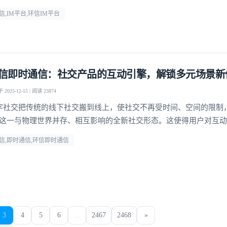
。
信,IM平台,环信IM平台
信即时通信：社交产品的互动引擎，解锁多元场景新
2025-12-15 | 阅读 23874
字社交把传统的线下社交搬到线上，使社交不再受时间、空间的限制
”这一与物理世界并存、相互影响的全新社交形态。这使得用户对互
性和趣味性需求日益提升，社交产品的核心竞争力逐渐聚焦于即时通
信,即时通信,环信即时通信
3
4
5
6
...
2467
2468
»