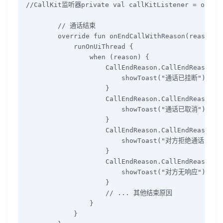
//CallKit监听器private val callKitListener = object
        // 通话结束

        override fun onEndCallWithReason(reason: C
            runOnUiThread {

                when (reason) {

                    CallEndReason.CallEndReasonHan
                        showToast("通话已挂断")

                    }

                    CallEndReason.CallEndReasonCan
                        showToast("通话已取消")

                    }

                    CallEndReason.CallEndReasonRem
                        showToast("对方拒绝通话")

                    }

                    CallEndReason.CallEndReasonRem
                        showToast("对方无响应")

                    }

                    // ... 其他结束原因

                }

            }
