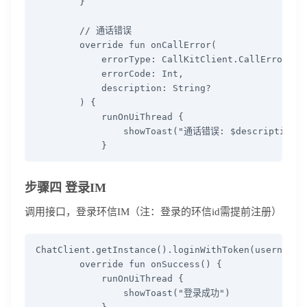
        }

        // 通话错误

        override fun onCallError(

            errorType: CallKitClient.CallErrorType
            errorCode: Int,

            description: String?

        ) {

            runOnUiThread {

                showToast("通话错误: $description")
            }
步骤四 登录IM
调用接口，登录环信IM（注：登录的环信id需提前注册）
ChatClient.getInstance().loginWithToken(username, 
        override fun onSuccess() {

            runOnUiThread {

                showToast("登录成功")
