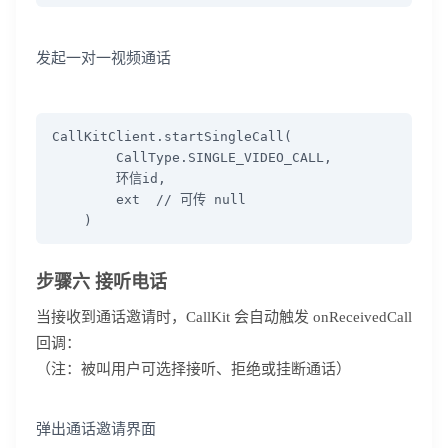
发起一对一视频通话
CallKitClient.startSingleCall(

        CallType.SINGLE_VIDEO_CALL,

        环信id,

登录即时通讯云
        ext  // 可传 null

登录客服云
    )
步骤六 接听电话
当接收到通话邀请时，CallKit 会自动触发 onReceivedCall
回调：
我已阅读并同意
通讯云服务条款
和
通讯云隐私政策
（注：被叫用户可选择接听、拒绝或挂断通话）
提交
不了，谢谢
弹出通话邀请界面