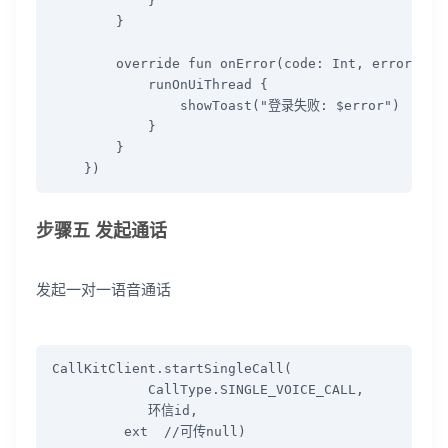
            }

        }

        override fun onError(code: Int, error: Str
            runOnUiThread {

                showToast("登录失败: $error")

            }

        }

    })
步骤五 发起通话
发起一对一语音通话
CallKitClient.startSingleCall(

            CallType.SINGLE_VOICE_CALL, 

            环信id, 

         ext  //可传null)