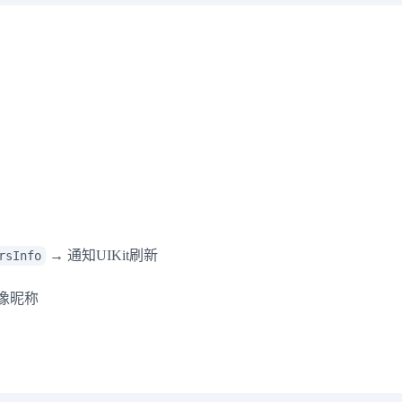
。
登录即时通讯云
登录客服云
我已阅读并同意
通讯云服务条款
和
通讯云隐私政策
提交
不了，谢谢
→ 通知UIKit刷新
rsInfo
头像昵称