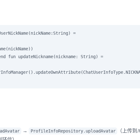
serNickName(nickName:String) =

me(nickName))

nd fun updateNickname(nickname: String) =

InfoManager().updateOwnAttribute(ChatUserInfoType.NICKNA
→
（上传到A
adAvatar
ProfileInfoRepository.uploadAvatar
到环信）