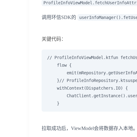
ProfileInfoViewModel.fetchUserInfoAttr
调用环信SDK的
userInfoManager().fetUs
关键代码：
// ProfileInfoViewModel.ktfun fetchU
    flow {

        emit(mRepository.getUserInfoA
    }// ProfileInfoRepository.ktsusp
    withContext(Dispatchers.IO) {

        ChatClient.getInstance().user
    }
拉取成功后，ViewModel会将数据存入本地