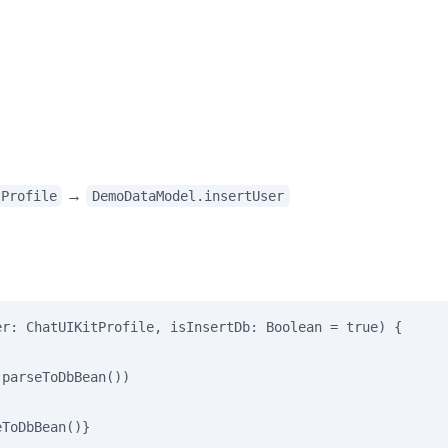
→
tProfile
DemoDataModel.insertUser
r: ChatUIKitProfile, isInsertDb: Boolean = true) {

parseToDbBean())

eToDbBean()}