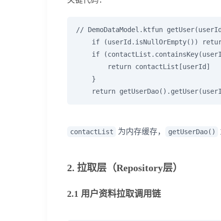
// DemoDataModel.ktfun getUser(userId
    if (userId.isNullOrEmpty()) retur
    if (contactList.containsKey(userI
        return contactList[userId]

    }

    return getUserDao().getUser(user
为内存缓存，
contactList
getUserDao()
2. 拉取层（Repository层）
2.1 用户资料拉取调用链