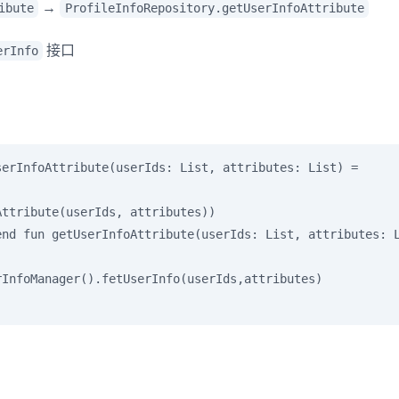
→
ibute
ProfileInfoRepository.getUserInfoAttribute
接口
erInfo
serInfoAttribute(userIds: List
, attributes: List
) =

ttribute(userIds, attributes))

end fun getUserInfoAttribute(userIds: List
, attributes: 
InfoManager().fetUserInfo(userIds,attributes)

。