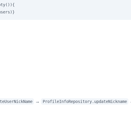
ty()){

users)}
→
teUserNickName
ProfileInfoRepository.updateNickname