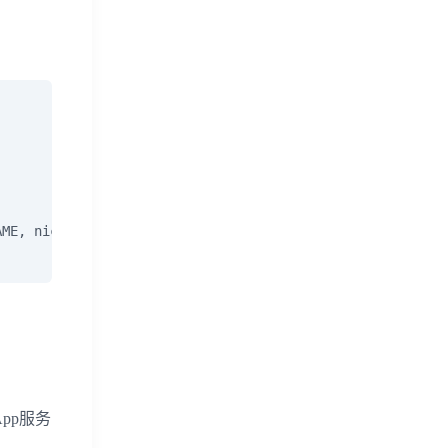
ME, nickname)

pp服务