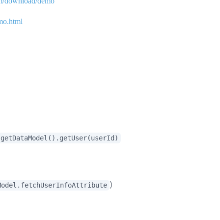
om/download/demo
mo.html
.getDataModel().getUser(userId)
）
Model.fetchUserInfoAttribute