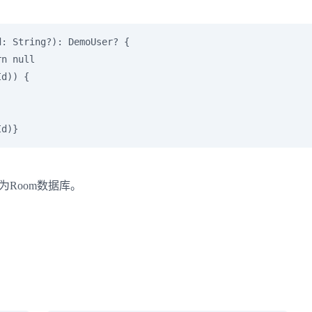
: String?): DemoUser? {

n null

d)) {

Id)}
为Room数据库。