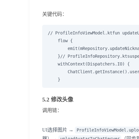
关键代码：
// ProfileInfoViewModel.ktfun updateU
    flow {

        emit(mRepository.updateNickna
    }// ProfileInfoRepository.ktsuspe
    withContext(Dispatchers.IO) {

        ChatClient.getInstance().user
    }
5.2 修改头像
调用链：
UI选择图片 →
ProfileInfoViewModel.uplo
器）→
（同步
uploadAvatarToChatServer