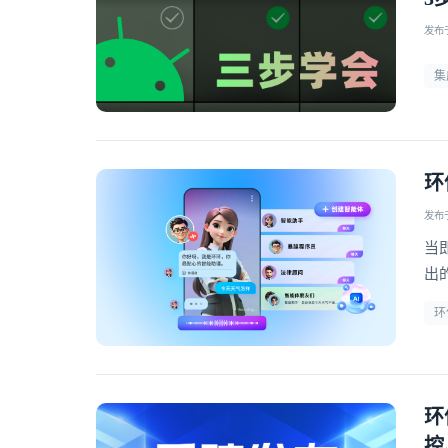
发布于 
集
环
发布于 
当
出
的
环
环
控