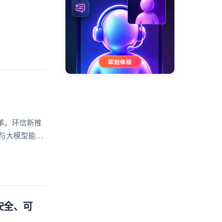
革。环信新推
座与大模型能力
案
安全、可