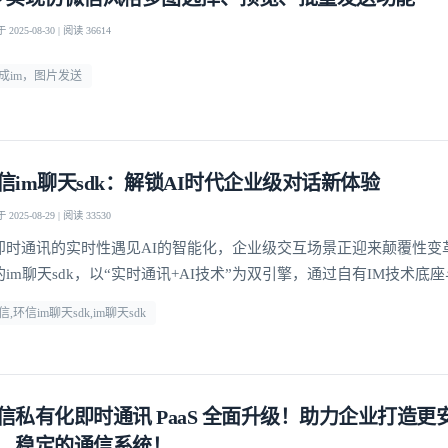
2025-08-30 | 阅读 36614
成im，图片发送
信im聊天sdk：解锁AI时代企业级对话新体验
2025-08-29 | 阅读 33530
即时通讯的实时性遇见AI的智能化，企业级交互场景正迎来颠覆性变
的im聊天sdk，以“实时通讯+AI技术”为双引擎，通过自有IM技术底
深度融合，为企业提供从快速集成到高并发场景落地的全链路解决方
信,环信im聊天sdk,im聊天sdk
信私有化即时通讯 PaaS 全面升级！助力企业打造更
、稳定的通信系统！