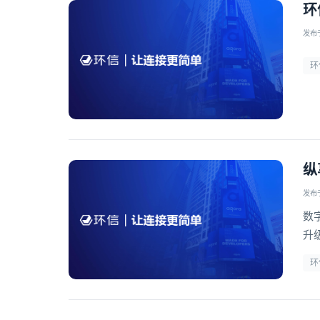
环
发布于 
环
纵
发布于 
数
升
方
环