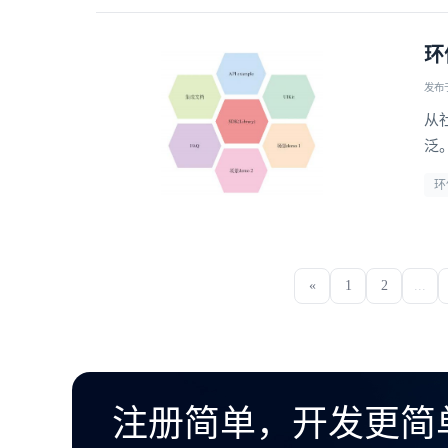
环
发布于 
从
泛
的
环
可
«
1
2
...
注册简单，开发更简