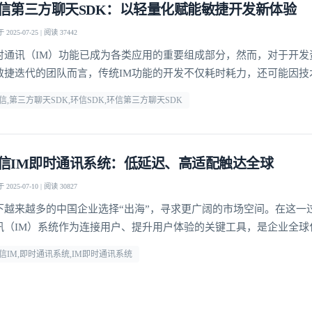
信第三方聊天SDK：以轻量化赋能敏捷开发新体验
2025-07-25 | 阅读 37442
我已阅读并同意
通讯云服务条款
和
通讯云隐私政策
时通讯（IM）功能已成为各类应用的重要组成部分，然而，对于开发
提交
不了，谢谢
敏捷迭代的团队而言，传统IM功能的开发不仅耗时耗力，还可能因技
却步。
信,第三方聊天SDK,环信SDK,环信第三方聊天SDK
信IM即时通讯系统：低延迟、高适配触达全球
2025-07-10 | 阅读 30827
下越来越多的中国企业选择“出海”，寻求更广阔的市场空间。在这一
讯（IM）系统作为连接用户、提升用户体验的关键工具，是企业全球
键支撑。环信深耕IM即时通讯系统领域，通过全球化布局与多平台支
信IM,即时通讯系统,IM即时通讯系统
多出海企业的热门选择。