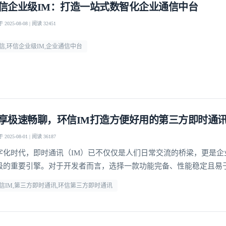
信企业级IM：打造一站式数智化企业通信中台
2025-08-08 | 阅读 32451
信,环信企业级IM,企业通信中台
享极速畅聊，环信IM打造方便好用的第三方即时通
2025-08-01 | 阅读 36187
字化时代，即时通讯（IM）已不仅仅是人们日常交流的桥梁，更是企
级的重要引擎。对于开发者而言，选择一款功能完备、性能稳定且易
登录即时通讯云
即时通讯工具，能够显著提升开发效率，降低运维成本。
登录客服云
信IM,第三方即时通讯,环信第三方即时通讯