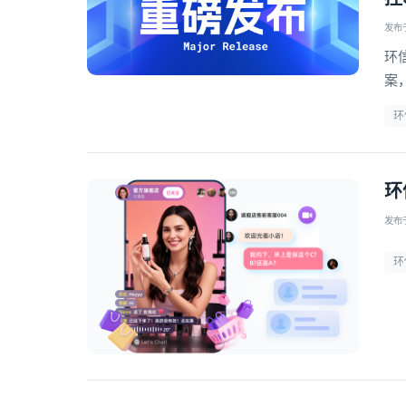
发布于 
环
案
对
环
环
发布于 
环