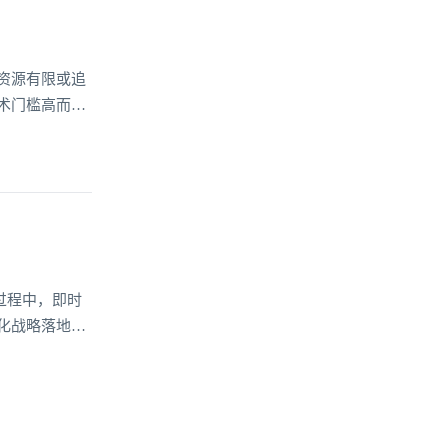
资源有限或追
术门槛高而望
过程中，即时
化战略落地的
持能力，成为