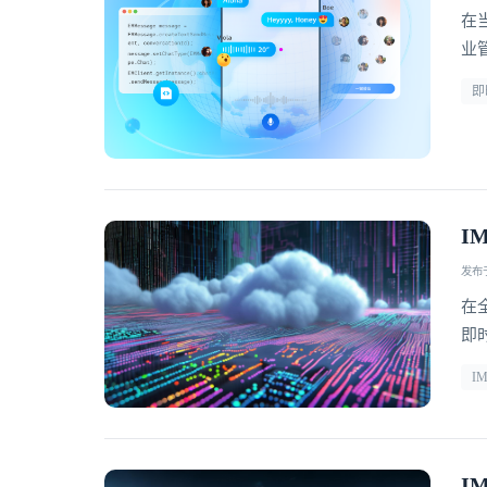
在
业
为
即
性
I
发布于 
在
即
跨
I
了
接
I