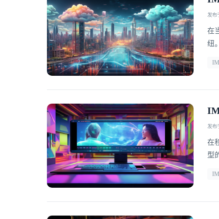
发布于 
在
纽
C
I
口
是
I
发布于 
在
型
同
I
务
口