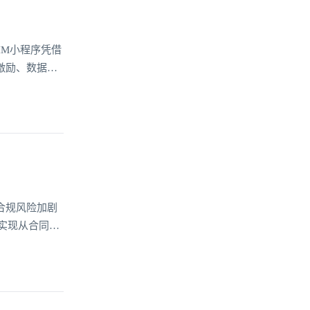
IM小程序凭借
激励、数据共
用户可以在保
变传统健身的孤
合规风险加剧
实现从合同审
仅提升了法务
提供智能支