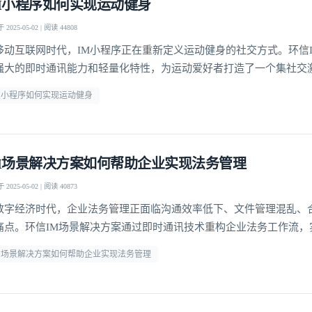
M小程序如何实现运动健身
2025-05-02 | 阅读 44808
移动互联网时代，IM小程序正在重新定义运动健身的社交方式。环信
强大的即时通讯能力和轻量化特性，为运动爱好者打造了一个集社交
和专业指导于一体的创新平台。通过无缝嵌入社交场景的运动功能，
M小程序如何实现运动健身
社交连接的同时完成健身目标，这种"社交+运动"的创新模式正在改
体验。研究表明，社交激励能使运动坚持率提升60%以
M场景解决方案如何帮助企业实现法务管理
2025-05-02 | 阅读 40873
数字经济时代，企业法务管理正面临沟通效率低下、文件管理混乱、
痛点。环信IM场景解决方案通过即时通讯技术重构企业法务工作流，
登录即时通讯云
到风险预警的全流程数字化管理。这种基于即时通讯的协同模式，不
登录客服云
M场景解决方案如何帮助企业实现法务管理
应速度，更通过结构化数据沉淀构建了企业法律知识库，为合规经营
。合同全生命周期管理环信IM解决方案将合同管