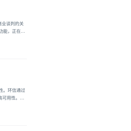
商业谈判的关
功能，正在重
更深刻改变了
于大幅压缩了
性。环信通过
高可用性。系
他可用区域，
环信支付系统