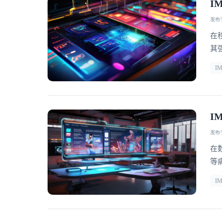
I
发布于 
在
其
享
I
持
独
I
发布于 
在
等
批
I
响
撑