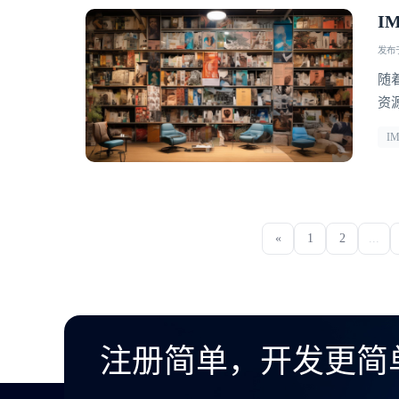
I
发布于 
随
资
能
I
入
弹
«
1
2
...
注册简单，开发更简