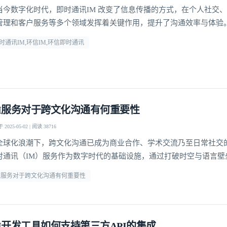
当今数字化时代，即时通讯IM 改变了信息传播的方式，在个人社交
管理和客户服务等多个领域发挥着关键作用，提升了沟通效率与体验。
全球领先的IM服务商，拥有高可靠、低延迟、高并发、安全且全球可
时通讯IM,环信IM,环信即时通讯
，与即时通讯行业同频发展，进行新一轮变革。
M服务对于跨文化沟通有何重要性
2025-05-02 | 阅读 38716
全球化浪潮下，跨文化沟通已成为商业合作、学术交流乃至日常社交
时通讯（IM）服务作为数字时代的基础设施，通过打破时空与语言壁
文化互动的模式。环信等专业IM平台凭借实时翻译、多模态交互等功
M服务对于跨文化沟通有何重要性
沟通效率，更成为文化差异的"调解者"，让不同背景的个体能够建立
。这种技术赋能的沟通变革，正在重新定义"地球村"的协作
M开发工具如何支持第三方API的集成