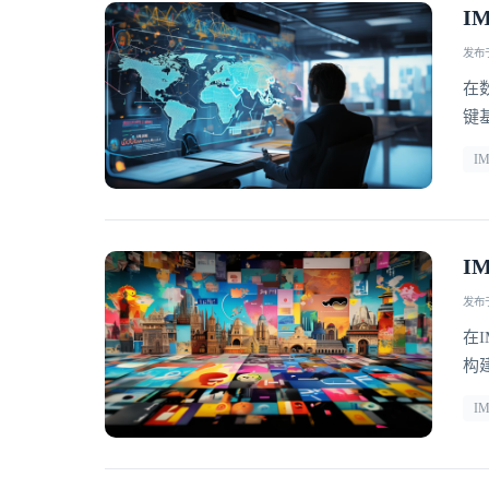
I
发布于 
在
键
塑
I
商
传
I
发布于 
在
构
统
I
保
集