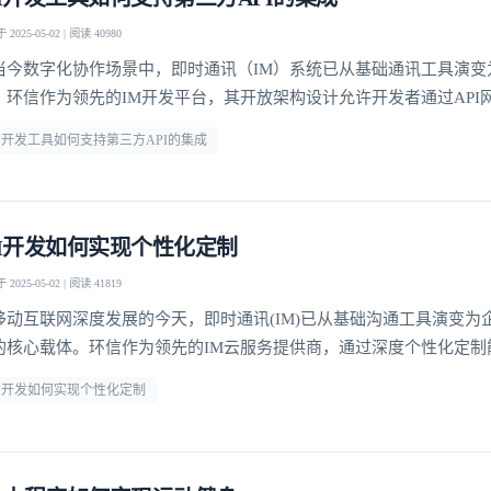
2025-05-02 | 阅读 40980
当今数字化协作场景中，即时通讯（IM）系统已从基础通讯工具演变
。环信作为领先的IM开发平台，其开放架构设计允许开发者通过API
RM、ERP等第三方系统，这种能力使通讯工具转型为连接用户与业务
M开发工具如何支持第三方API的集成
。据Gartner研究显示，集成第三方服务的IM系统可提升企业流程效率
环信技术架构的核心竞争力所在。标准化接口
M开发如何实现个性化定制
2025-05-02 | 阅读 41819
移动互联网深度发展的今天，即时通讯(IM)已从基础沟通工具演变为
的核心载体。环信作为领先的IM云服务提供商，通过深度个性化定制
行业客户构建专属通讯解决方案。这种定制化不仅体现在UI界面适配
M开发如何实现个性化定制
逻辑整合、智能交互设计等全链路环节，成为提升用户粘性和商业价
。界面层级的灵活配置环信IM SDK提供超过