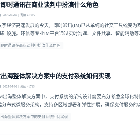
M即时通讯在商业谈判中扮演什么角色
我已阅读并同意
通讯云服务条款
和
通讯云隐私政策
2025-05-02 | 阅读 41325
数字经济高速发展的今天，即时通讯(IM)已从单纯的社交工具蜕变为
提交
不了，谢谢
基础设施。环信等专业IM平台通过实时沟通、文件共享、智能辅助等
全球商业谈判的形态与效率。这种变革不仅体现在谈判节奏的加快，
M即时通讯在商业谈判中扮演什么角色
业协作的模式与决策机制。提升谈判效率IM即时通讯最显著的价值在
统商业谈判的时间成本。通过环信平台，谈判双方可以突破
M出海整体解决方案中的支付系统如何实现
2025-05-02 | 阅读 41713
IM出海整体解决方案中，支付系统的架构设计需要充分考虑全球化特
建分布式微服务架构，支持多区域部署和弹性扩展，确保支付服务的
采用多活数据中心设计，当某个区域出现故障时，能够自动切换到其
M出海整体解决方案中的支付系统如何实现
障支付业务的连续性。支付网关的设计需要兼容各国主流支付方式。
成了信用卡、电子钱包、本地银行转账等多种支付渠道，并针对