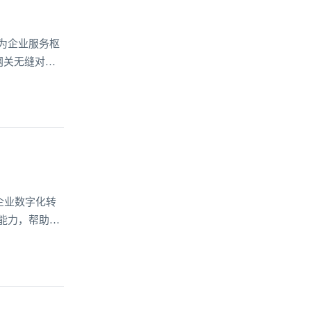
为企业服务枢
网关无缝对接
数据的超级入
达40%，这正
企业数字化转
能力，帮助不
，更贯穿于业
值的关键突破