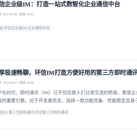
信企业级IM：打造一站式数智化企业通信中台
2025-08-08 | 阅读 32455
信,环信企业级IM,企业通信中台
享极速畅聊，环信IM打造方便好用的第三方即时通
2025-08-01 | 阅读 36190
字化时代，即时通讯（IM）已不仅仅是人们日常交流的桥梁，更是企
级的重要引擎。对于开发者而言，选择一款功能完备、性能稳定且易
登录即时通讯云
即时通讯工具，能够显著提升开发效率，降低运维成本。
登录客服云
信IM,第三方即时通讯,环信第三方即时通讯