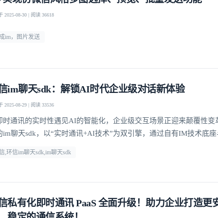
2025-08-30 | 阅读 36618
成im，图片发送
信im聊天sdk：解锁AI时代企业级对话新体验
2025-08-29 | 阅读 33536
即时通讯的实时性遇见AI的智能化，企业级交互场景正迎来颠覆性变
的im聊天sdk，以“实时通讯+AI技术”为双引擎，通过自有IM技术底
深度融合，为企业提供从快速集成到高并发场景落地的全链路解决方
信,环信im聊天sdk,im聊天sdk
信私有化即时通讯 PaaS 全面升级！助力企业打造更
、稳定的通信系统！