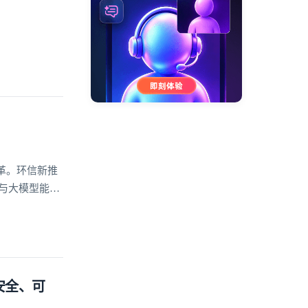
革。环信新推
座与大模型能力
案
安全、可