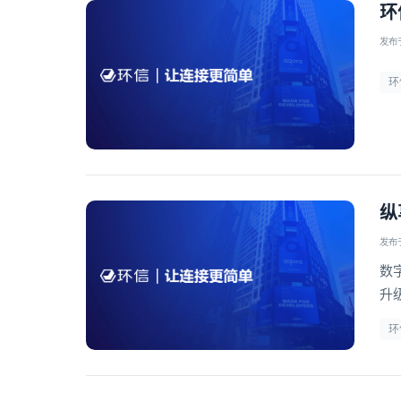
环
发布于 
环
纵
发布于 
数
升
方
环