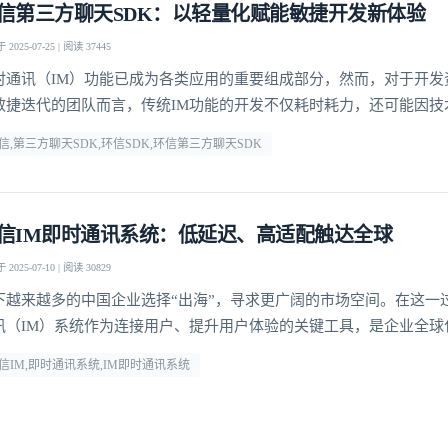
信第三方聊天SDK：以轻量化赋能敏捷开发新体验
2025-07-25 | 阅读 37445
我已阅读并同意
通讯云服务条款
和
通讯云隐私政策
时通讯（IM）功能已成为各类应用的重要组成部分，然而，对于开发
提交
不了，谢谢
敏捷迭代的团队而言，传统IM功能的开发不仅耗时耗力，还可能因技
却步。
信,第三方聊天SDK,环信SDK,环信第三方聊天SDK
信IM即时通讯系统：低延迟、高适配触达全球
2025-07-10 | 阅读 30829
下越来越多的中国企业选择“出海”，寻求更广阔的市场空间。在这一
讯（IM）系统作为连接用户、提升用户体验的关键工具，是企业全球
键支撑。环信深耕IM即时通讯系统领域，通过全球化布局与多平台支
信IM,即时通讯系统,IM即时通讯系统
多出海企业的热门选择。