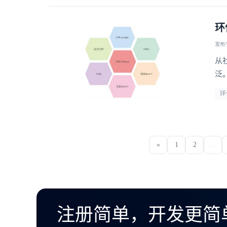
环
发布于 
从
泛
的
环
可
«
1
2
...
注册简单，开发更简