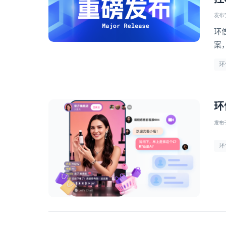
发布于 
环
案
对
环
环
发布于 
环