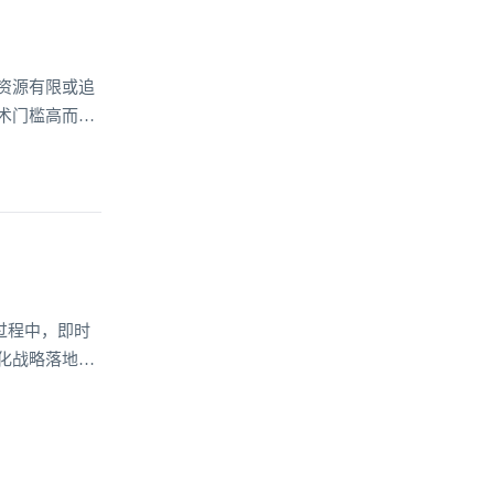
资源有限或追
术门槛高而望
过程中，即时
化战略落地的
持能力，成为