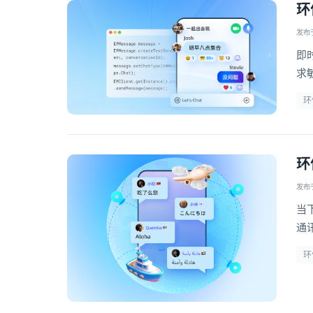
环
发布于 
即
求
而
环
环
发布于 
当
通
关
环
众