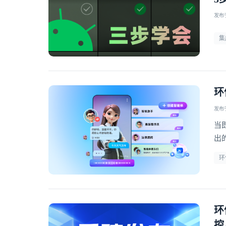
发布于 
集
环
发布于 
当
出
的
环
环
控