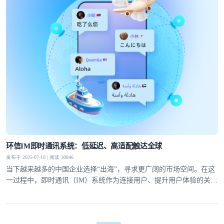
登录即时通讯云
登录客服云
我已阅读并同意
通讯云服务条款
和
通讯云隐私政策
环信IM即时通讯系统：低延迟、高适配触达全球
发布于 2025-07-10 | 阅读 30846
提交
不了，谢谢
当下越来越多的中国企业选择“出海”，寻求更广阔的市场空间。在这
一过程中，即时通讯（IM）系统作为连接用户、提升用户体验的关键
工具，是企业全球化战略落地的关键支撑。环信深耕IM即时通讯系统
领域，通过全球化布局与多平台支持能力，成为众多出海企业的热门
选择。