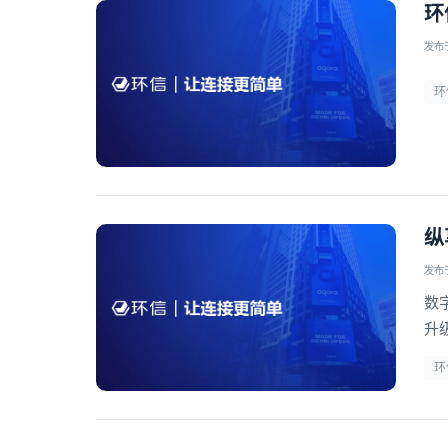
环
发布于 
环
纵
发布于 
数
升
方
环