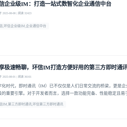
信企业级IM：打造一站式数智化企业通信中台
2025-08-08 | 阅读 32423
信,环信企业级IM,企业通信中台
享极速畅聊，环信IM打造方便好用的第三方即时通
2025-08-01 | 阅读 36161
字化时代，即时通讯（IM）已不仅仅是人们日常交流的桥梁，更是企
级的重要引擎。对于开发者而言，选择一款功能完备、性能稳定且易
登录即时通讯云
即时通讯工具，能够显著提升开发效率，降低运维成本。
登录客服云
信IM,第三方即时通讯,环信第三方即时通讯