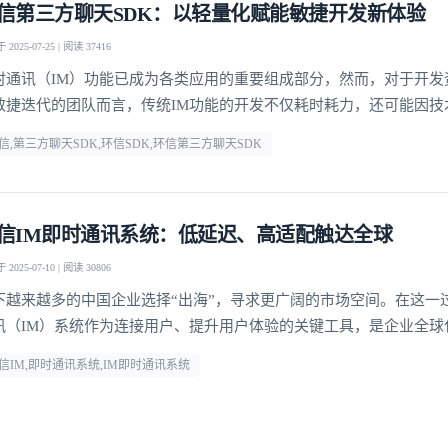
信第三方聊天SDK：以轻量化赋能敏捷开发新体验
2025-07-25 | 阅读 37416
我已阅读并同意
通讯云服务条款
和
通讯云隐私政策
时通讯（IM）功能已成为各类应用的重要组成部分，然而，对于开发
提交
不了，谢谢
敏捷迭代的团队而言，传统IM功能的开发不仅耗时耗力，还可能因技
却步。
信,第三方聊天SDK,环信SDK,环信第三方聊天SDK
信IM即时通讯系统：低延迟、高适配触达全球
2025-07-10 | 阅读 30806
下越来越多的中国企业选择“出海”，寻求更广阔的市场空间。在这一
讯（IM）系统作为连接用户、提升用户体验的关键工具，是企业全球
键支撑。环信深耕IM即时通讯系统领域，通过全球化布局与多平台支
信IM,即时通讯系统,IM即时通讯系统
多出海企业的热门选择。