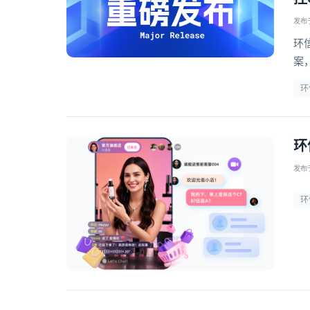
发布于 
环
案
对
环
环
发布于 
环