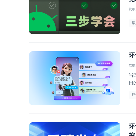
发布于 
集
环
发布于 
当
出
的
环
环
控