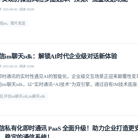
2025-08-30 | 阅读 36590
成im，图片发送
信im聊天sdk：解锁AI时代企业级对话新体验
2025-08-29 | 阅读 33506
即时通讯的实时性遇见AI的智能化，企业级交互场景正迎来颠覆性变
的im聊天sdk，以“实时通讯+AI技术”为双引擎，通过自有IM技术底
深度融合，为企业提供从快速集成到高并发场景落地的全链路解决方
信,环信im聊天sdk,im聊天sdk
信私有化即时通讯 PaaS 全面升级！助力企业打造更
、稳定的通信系统！