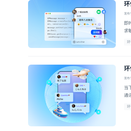
环
发布于 
即
求
而
环
环
发布于 
当
通
关
环
众