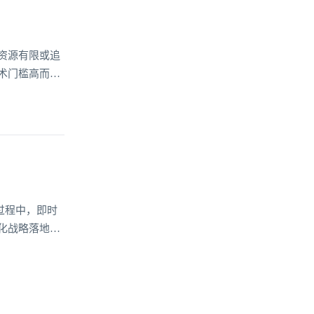
资源有限或追
术门槛高而望
过程中，即时
化战略落地的
持能力，成为