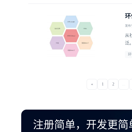
环
发布于 
从
泛
的
环
可
«
1
2
...
注册简单，开发更简