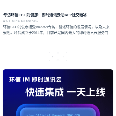
登录即时通讯云
专访环信CEO刘俊彦：即时通讯云助APP社交破冰
登录客服云
发布于 2017-03-13 | 阅读 76015
环信CEO刘俊彦接受Bianews专访，讲述环信的发展情况，以及未来
规划。环信成立于2014年，目前已是国内最大的即时通讯云服务商，
最大的移动客服软件提供商。
我已阅读并同意
通讯云服务条款
和
通讯云隐私政策
←
→
提交
不了，谢谢