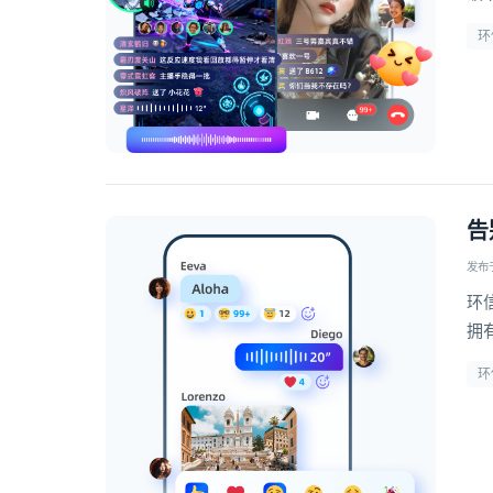
环
告
发布于 
环
拥
环