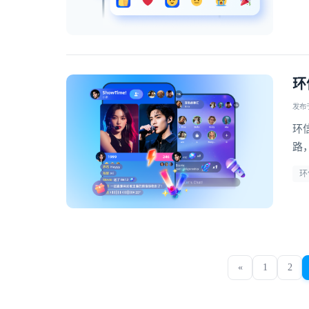
环
发布于 
环
路
擎
环
«
1
2