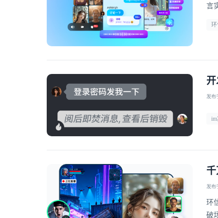
言
环
开
发布于 
i
千
发布于 
环
破