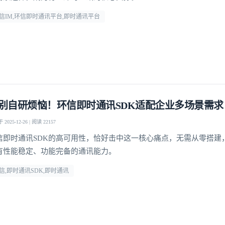
信IM,环信即时通讯平台,即时通讯平台
我已阅读并同意
通讯云服务条款
和
通讯云隐私政策
提交
不了，谢谢
别自研烦恼！环信即时通讯SDK适配企业多场景需求
2025-12-26 | 阅读 22157
信即时通讯SDK的高可用性，恰好击中这一核心痛点，无需从零搭建
有性能稳定、功能完备的通讯能力。​
信,即时通讯SDK,即时通讯