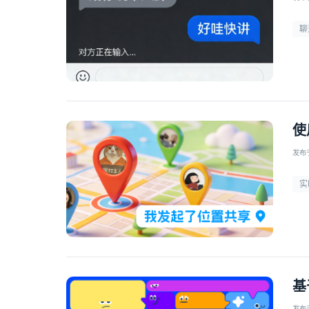
聊
使
发布于 
实
基
发布于 