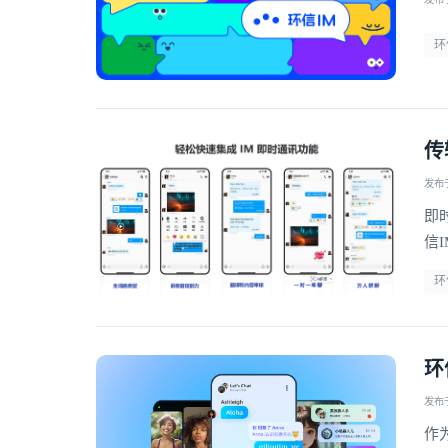
环
传
发布于 
即
信
全
环
环
发布于 
作