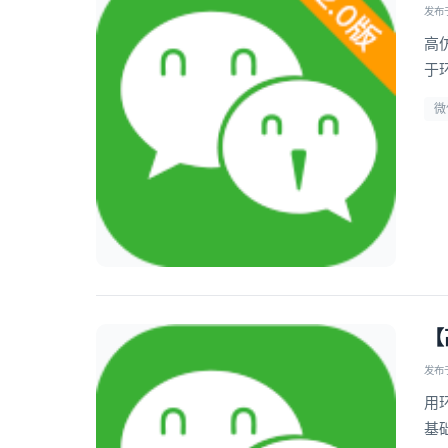
发布于 
高
于
微
【
发布于 
用
基