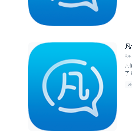
凡
发布于 
凡
了
凡