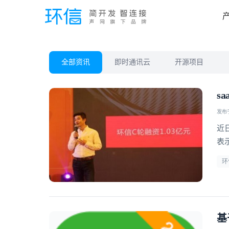
全部资讯
即时通讯云
开源项目
s
发布于 
近
表
环
基