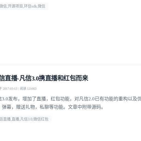
微信,开源项目,环信sdk,微信
信直播-凡信3.0携直播和红包而来
2017-03-13 | 阅读 121663
信3.0发布，增加了直播，红包功能，对凡信2.0已有功能的重构以及
，弹幕，赠送礼物，私聊等功能。文章中附带源码。
信直播,直播,凡信3.0,微信红包