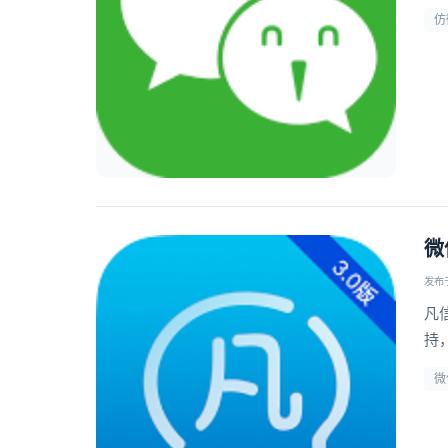
仿
微
发布于 
凡
持
微