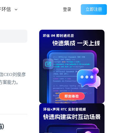
于环信
登录
立即注册
信CEO刘俊彦
方案能力。
码）