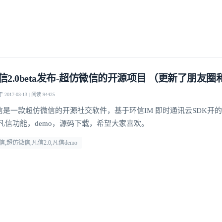
登录即时通讯云
信2.0beta发布-超仿微信的开源项目 （更新了朋友
登录客服云
2017-03-13 | 阅读 94425
信是一款超仿微信的开源社交软件，基于环信IM 即时通讯云SDK开
 凡信功能，demo，源码下载，希望大家喜欢。
信,超仿微信,凡信2.0,凡信demo
我已阅读并同意
通讯云服务条款
和
通讯云隐私政策
提交
不了，谢谢