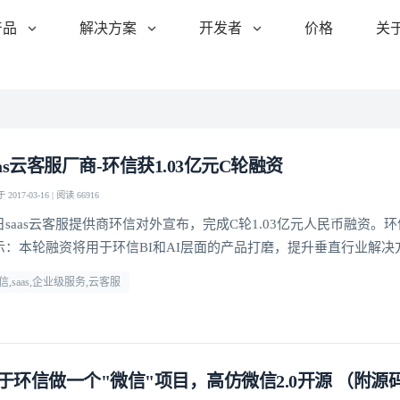
产品
解决方案
开发者
价格
关
aas云客服厂商-环信获1.03亿元C轮融资
2017-03-16 | 阅读 66916
日saas云客服提供商环信对外宣布，完成C轮1.03亿元人民币融资。环
示：本轮融资将用于环信BI和AI层面的产品打磨，提升垂直行业解决
信,saas,企业级服务,云客服
于环信做一个"微信"项目，高仿微信2.0开源 （附源