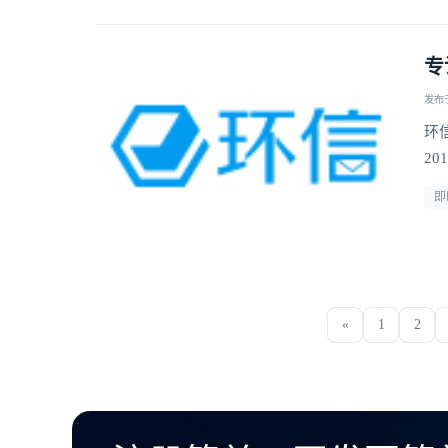
专
发布于 
环
2
即
«
1
2