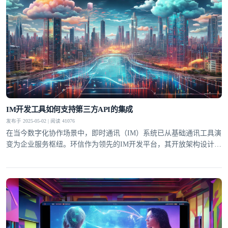
IM开发工具如何支持第三方API的集成
发布于 2025-05-02 | 阅读 41076
在当今数字化协作场景中，即时通讯（IM）系统已从基础通讯工具演
变为企业服务枢纽。环信作为领先的IM开发平台，其开放架构设计允
许开发者通过API网关无缝对接CRM、ERP等第三方系统，这种能力
使通讯工具转型为连接用户与业务数据的超级入口。据Gartner研究显
示，集成第三方服务的IM系统可提升企业流程效率达40%，这正是环
信技术架构的核心竞争力所在。标准化接口