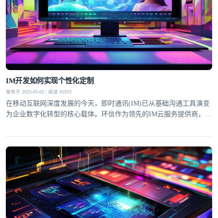
IM开发如何实现个性化定制
发布于 2025-05-02 | 阅读 41923
在移动互联网深度发展的今天，即时通讯(IM)已从基础沟通工具演变
为企业数字化转型的核心载体。环信作为领先的IM云服务提供商，通
过深度个性化定制能力，帮助不同行业客户构建专属通讯解决方案。
这种定制化不仅体现在UI界面适配，更贯穿于业务逻辑整合、智能交
互设计等全链路环节，成为提升用户粘性和商业价值的关键突破口。
界面层级的灵活配置环信IM SDK提供超过