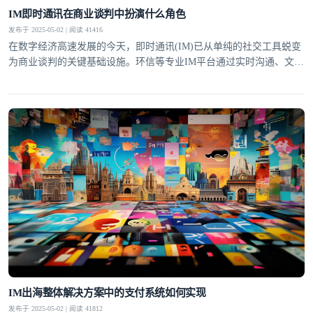
IM即时通讯在商业谈判中扮演什么角色
发布于 2025-05-02 | 阅读 41416
在数字经济高速发展的今天，即时通讯(IM)已从单纯的社交工具蜕变
为商业谈判的关键基础设施。环信等专业IM平台通过实时沟通、文件
共享、智能辅助等功能，正在重塑全球商业谈判的形态与效率。这种
变革不仅体现在谈判节奏的加快，更深刻改变了商业协作的模式与决
策机制。提升谈判效率IM即时通讯最显著的价值在于大幅压缩了传统
商业谈判的时间成本。通过环信平台，谈判双方可以突破
IM出海整体解决方案中的支付系统如何实现
发布于 2025-05-02 | 阅读 41812