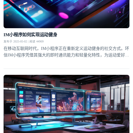
IM小程序如何实现运动健身
发布于 2025-05-02 | 阅读 44909
在移动互联网时代，IM小程序正在重新定义运动健身的社交方式。环
信IM小程序凭借其强大的即时通讯能力和轻量化特性，为运动爱好者
打造了一个集社交激励、数据共享和专业指导于一体的创新平台。通
过无缝嵌入社交场景的运动功能，用户可以在保持社交连接的同时完
成健身目标，这种"社交+运动"的创新模式正在改变传统健身的孤独
体验。研究表明，社交激励能使运动坚持率提升60%以