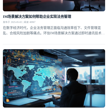
IM场景解决方案如何帮助企业实现法务管理
发布于 2025-05-02 | 阅读 40967
在数字经济时代，企业法务管理正面临沟通效率低下、文件管理混
乱、合规风险加剧等痛点。环信IM场景解决方案通过即时通讯技术重
构企业法务工作流，实现从合同审批到风险预警的全流程数字化管
理。这种基于即时通讯的协同模式，不仅提升了法务响应速度，更通
过结构化数据沉淀构建了企业法律知识库，为合规经营提供智能支
登录即时通讯云
撑。合同全生命周期管理环信IM解决方案将合同管
登录客服云
我已阅读并同意
通讯云服务条款
和
通讯云隐私政策
提交
不了，谢谢