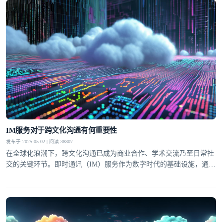
IM服务对于跨文化沟通有何重要性
发布于 2025-05-02 | 阅读 38807
在全球化浪潮下，跨文化沟通已成为商业合作、学术交流乃至日常社
交的关键环节。即时通讯（IM）服务作为数字时代的基础设施，通过
打破时空与语言壁垒，正在重塑跨文化互动的模式。环信等专业IM平
台凭借实时翻译、多模态交互等功能，不仅提升了沟通效率，更成为
文化差异的"调解者"，让不同背景的个体能够建立更深层次的连接。
这种技术赋能的沟通变革，正在重新定义"地球村"的协作