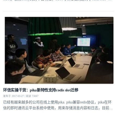
IOS、MAC、Linux和Window等多个平台产品之上，用户可以用SDK
实现IM功能。
环信实操干货：pika新特性支持codis slot迁移
发布于 2017-03-27 | 阅读 73847
已经有越来越多的公司在线上使用pika. pika兼容redis协议，pika在环
信的即时通讯云平台系统中使用，用来存储消息内容和日志，目前在
部分集群中数据量已经达到数TB，QPS在数十万级别。