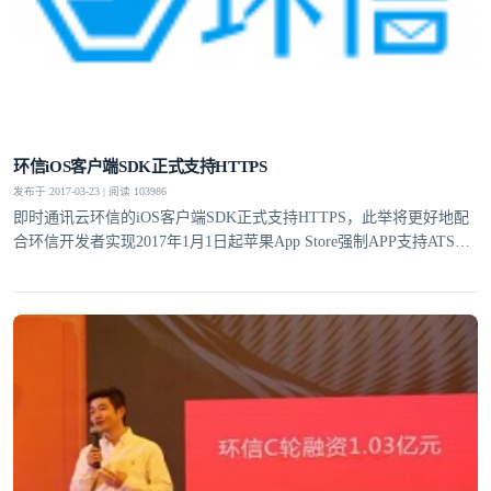
我已阅读并同意
通讯云服务条款
和
通讯云隐私政策
提交
不了，谢谢
环信iOS客户端SDK正式支持HTTPS
发布于 2017-03-23 | 阅读 103986
即时通讯云环信的iOS客户端SDK正式支持HTTPS，此举将更好地配
合环信开发者实现2017年1月1日起苹果App Store强制APP支持ATS要
求。