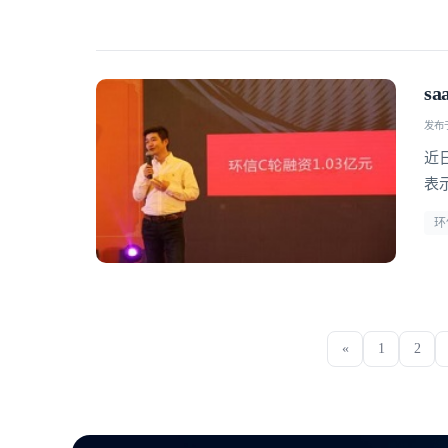
s
发布于 
近
表
环
«
1
2