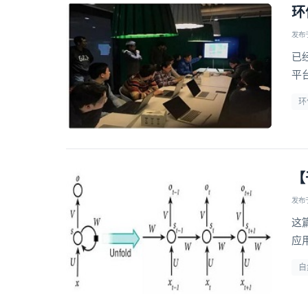
环
发布于 
已经
平
T
环
【
发布于 
这
应
自