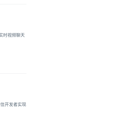
加了实时视频聊天
环信开发者实现