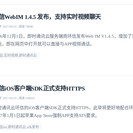
信WebIM 1.4.5 发布，支持实时视频聊天
我已阅读并同意
通讯云服务条款
和
通讯云隐私政策
2017-03-23 | 阅读 78046
16年12月1日，即时通讯云服务端商环信发布Web IM V1.4.5，增
提交
不了，谢谢
能，即在网页中打开就可以直接与APP视频通话。
信,实时视频,即时通讯云
信iOS客户端SDK正式支持HTTPS
2017-03-23 | 阅读 104024
时通讯云环信的iOS客户端SDK正式支持HTTPS，此举将更好地配合
17年1月1日起苹果App Store强制APP支持ATS要求。
信ios,即时通讯云,sdk发布