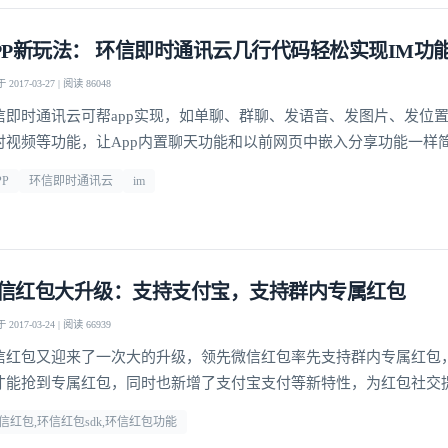
PP新玩法： 环信即时通讯云几行代码轻松实现IM功
2017-03-27 | 阅读 86048
信即时通讯云可帮app实现，如单聊、群聊、发语音、发图片、发位
时视频等功能，让App内置聊天功能和以前网页中嵌入分享功能一样
PP
环信即时通讯云
im
信红包大升级：支持支付宝，支持群内专属红包
2017-03-24 | 阅读 66939
信红包又迎来了一次大的升级，领先微信红包率先支持群内专属红包
登录即时通讯云
才能抢到专属红包，同时也新增了支付宝支付等新特性，为红包社交
登录客服云
玩法。
信红包,环信红包sdk,环信红包功能