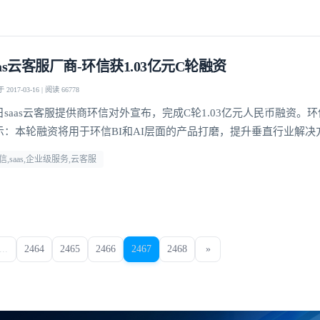
aas云客服厂商-环信获1.03亿元C轮融资
2017-03-16 | 阅读 66778
日saas云客服提供商环信对外宣布，完成C轮1.03亿元人民币融资。环
示：本轮融资将用于环信BI和AI层面的产品打磨，提升垂直行业解决
信,saas,企业级服务,云客服
...
2464
2465
2466
2467
2468
»