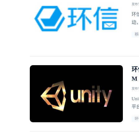
发布于 
环
动
移
环
M
发布于 
Un
平台
产
环