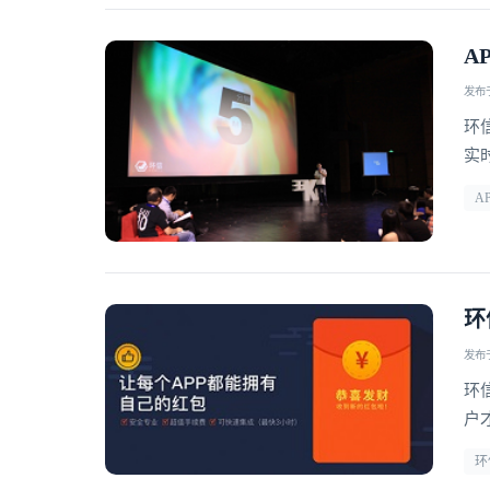
A
发布于 
环
实
A
环
发布于 
环
户
新
环