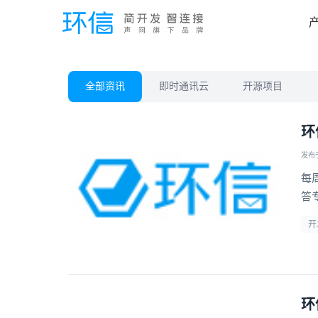
全部资讯
即时通讯云
开源项目
环
发布于 
每
答
开
环