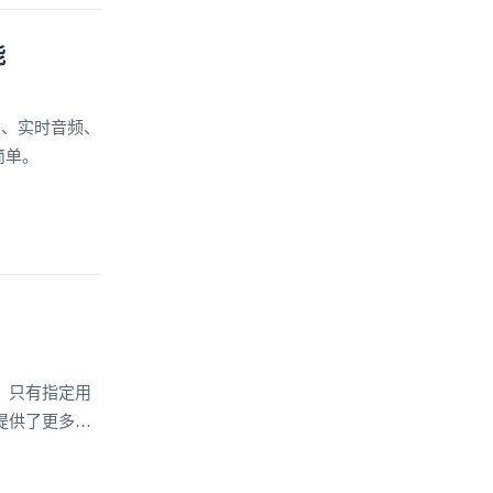
能
置、实时音频、
简单。
，只有指定用
提供了更多的