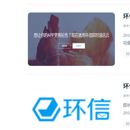
环
发布于 
20
功
环
环
发布于 
即
20
环