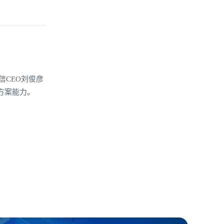
信CEO刘俊彦
方案能力。