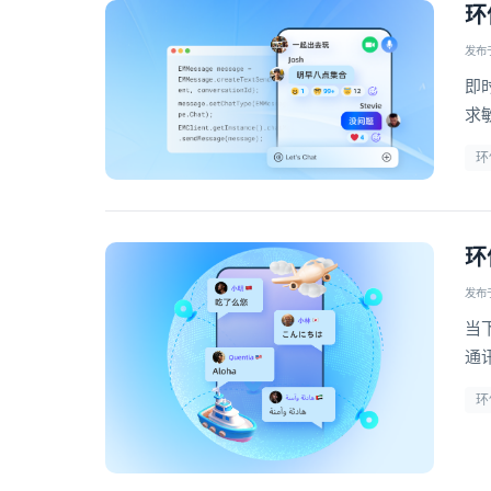
环
发布于 
即
求
而
环
环
发布于 
当
通
关
环
众