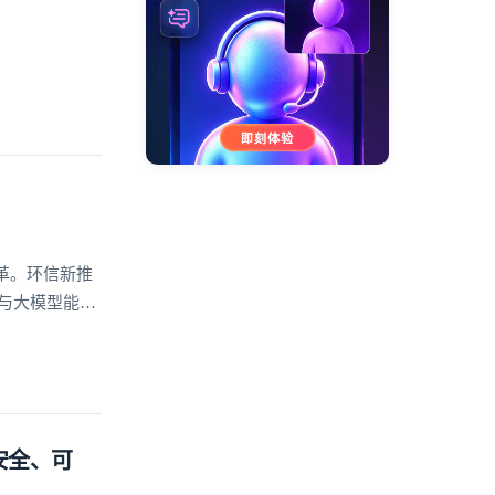
革。环信新推
座与大模型能力
案
安全、可