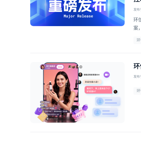
发布于 
环
案
对
环
环
发布于 
环