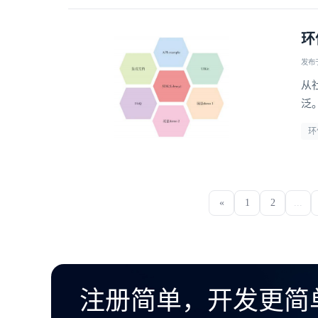
环
发布于 
从
泛
的
环
可
«
1
2
...
注册简单，开发更简