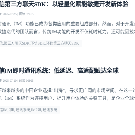
信第三方聊天SDK：以轻量化赋能敏捷开发新体验
2025-07-25 | 阅读 37415
我已阅读并同意
通讯云服务条款
和
通讯云隐私政策
时通讯（IM）功能已成为各类应用的重要组成部分，然而，对于开发
提交
不了，谢谢
敏捷迭代的团队而言，传统IM功能的开发不仅耗时耗力，还可能因技
却步。
信,第三方聊天SDK,环信SDK,环信第三方聊天SDK
信IM即时通讯系统：低延迟、高适配触达全球
2025-07-10 | 阅读 30805
下越来越多的中国企业选择“出海”，寻求更广阔的市场空间。在这一
讯（IM）系统作为连接用户、提升用户体验的关键工具，是企业全球
键支撑。环信深耕IM即时通讯系统领域，通过全球化布局与多平台支
信IM,即时通讯系统,IM即时通讯系统
多出海企业的热门选择。