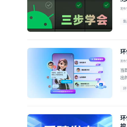
发布于 
集
环
发布于 
当
出
的
环
环
控