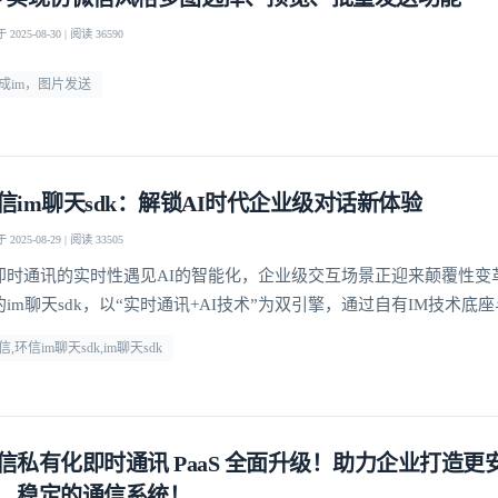
2025-08-30 | 阅读 36590
成im，图片发送
信im聊天sdk：解锁AI时代企业级对话新体验
2025-08-29 | 阅读 33505
即时通讯的实时性遇见AI的智能化，企业级交互场景正迎来颠覆性变
的im聊天sdk，以“实时通讯+AI技术”为双引擎，通过自有IM技术底
深度融合，为企业提供从快速集成到高并发场景落地的全链路解决方
信,环信im聊天sdk,im聊天sdk
信私有化即时通讯 PaaS 全面升级！助力企业打造更
、稳定的通信系统！