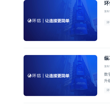
环
发布于 
环
纵
发布于 
数
升
方
环