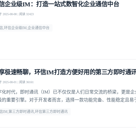
信企业级IM：打造一站式数智化企业通信中台
2025-08-08 | 阅读 32423
信,环信企业级IM,企业通信中台
享极速畅聊，环信IM打造方便好用的第三方即时通
2025-08-01 | 阅读 36161
字化时代，即时通讯（IM）已不仅仅是人们日常交流的桥梁，更是企
级的重要引擎。对于开发者而言，选择一款功能完备、性能稳定且易
登录即时通讯云
即时通讯工具，能够显著提升开发效率，降低运维成本。
登录客服云
信IM,第三方即时通讯,环信第三方即时通讯