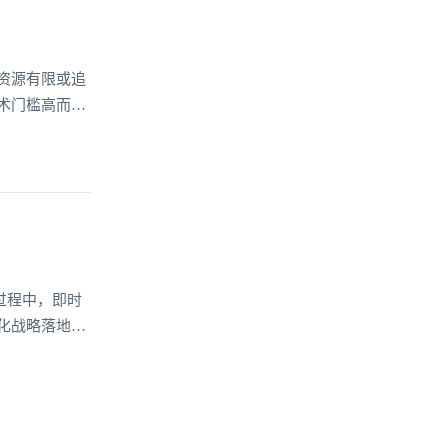
资源有限或追
术门槛高而望
过程中，即时
化战略落地的
持能力，成为