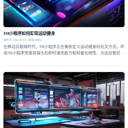
IM小程序如何实现运动健身
发布于 2025-05-02 | 阅读 44851
在移动互联网时代，IM小程序正在重新定义运动健身的社交方式。环
信IM小程序凭借其强大的即时通讯能力和轻量化特性，为运动爱好者
打造了一个集社交激励、数据共享和专业指导于一体的创新平台。通
过无缝嵌入社交场景的运动功能，用户可以在保持社交连接的同时完
成健身目标，这种"社交+运动"的创新模式正在改变传统健身的孤独
体验。研究表明，社交激励能使运动坚持率提升60%以