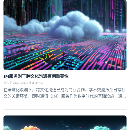
IM服务对于跨文化沟通有何重要性
发布于 2025-05-02 | 阅读 38755
在全球化浪潮下，跨文化沟通已成为商业合作、学术交流乃至日常社
交的关键环节。即时通讯（IM）服务作为数字时代的基础设施，通过
打破时空与语言壁垒，正在重塑跨文化互动的模式。环信等专业IM平
台凭借实时翻译、多模态交互等功能，不仅提升了沟通效率，更成为
文化差异的"调解者"，让不同背景的个体能够建立更深层次的连接。
这种技术赋能的沟通变革，正在重新定义"地球村"的协作