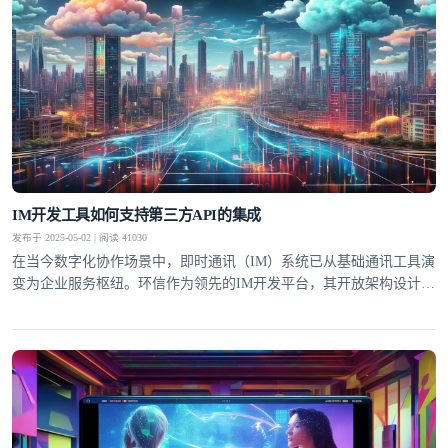
IM开发工具如何支持第三方API的集成
发布于 2025-05-02 | 阅读 41030
在当今数字化协作场景中，即时通讯（IM）系统已从基础通讯工具演
变为企业服务枢纽。环信作为领先的IM开发平台，其开放架构设计允
许开发者通过API网关无缝对接CRM、ERP等第三方系统，这种能力
使通讯工具转型为连接用户与业务数据的超级入口。据Gartner研究显
示，集成第三方服务的IM系统可提升企业流程效率达40%，这正是环
信技术架构的核心竞争力所在。标准化接口