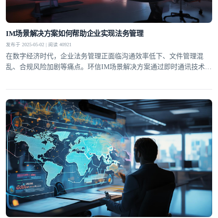
IM场景解决方案如何帮助企业实现法务管理
发布于 2025-05-02 | 阅读 40921
在数字经济时代，企业法务管理正面临沟通效率低下、文件管理混
乱、合规风险加剧等痛点。环信IM场景解决方案通过即时通讯技术重
构企业法务工作流，实现从合同审批到风险预警的全流程数字化管
理。这种基于即时通讯的协同模式，不仅提升了法务响应速度，更通
过结构化数据沉淀构建了企业法律知识库，为合规经营提供智能支
登录即时通讯云
撑。合同全生命周期管理环信IM解决方案将合同管
登录客服云
我已阅读并同意
通讯云服务条款
和
通讯云隐私政策
提交
不了，谢谢