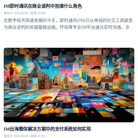
IM即时通讯在商业谈判中扮演什么角色
发布于 2025-05-02 | 阅读 41368
在数字经济高速发展的今天，即时通讯(IM)已从单纯的社交工具蜕变
为商业谈判的关键基础设施。环信等专业IM平台通过实时沟通、文件
共享、智能辅助等功能，正在重塑全球商业谈判的形态与效率。这种
变革不仅体现在谈判节奏的加快，更深刻改变了商业协作的模式与决
策机制。提升谈判效率IM即时通讯最显著的价值在于大幅压缩了传统
商业谈判的时间成本。通过环信平台，谈判双方可以突破
IM出海整体解决方案中的支付系统如何实现
发布于 2025-05-02 | 阅读 41762