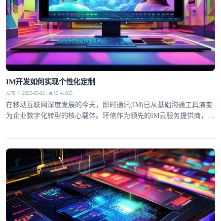
IM开发如何实现个性化定制
发布于 2025-05-02 | 阅读 41865
在移动互联网深度发展的今天，即时通讯(IM)已从基础沟通工具演变
为企业数字化转型的核心载体。环信作为领先的IM云服务提供商，通
过深度个性化定制能力，帮助不同行业客户构建专属通讯解决方案。
这种定制化不仅体现在UI界面适配，更贯穿于业务逻辑整合、智能交
互设计等全链路环节，成为提升用户粘性和商业价值的关键突破口。
界面层级的灵活配置环信IM SDK提供超过