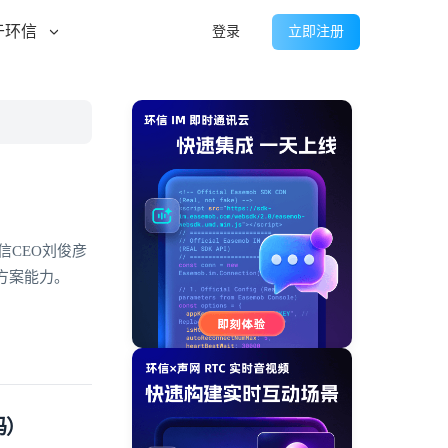
于环信
登录
立即注册
信CEO刘俊彦
方案能力。
码）