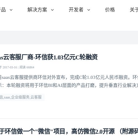
产品
解决方案
开发者
价格
关
aas云客服厂商-环信获1.03亿元C轮融资
2017-03-16 | 阅读 66864
日saas云客服提供商环信对外宣布，完成C轮1.03亿元人民币融资。环
示：本轮融资将用于环信BI和AI层面的产品打磨，提升垂直行业解决
信,saas,企业级服务,云客服
于环信做一个"微信"项目，高仿微信2.0开源 （附源