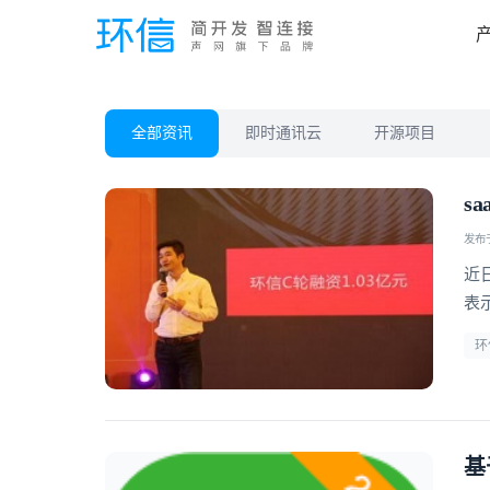
全部资讯
即时通讯云
开源项目
s
发布于 
近
表
环
基