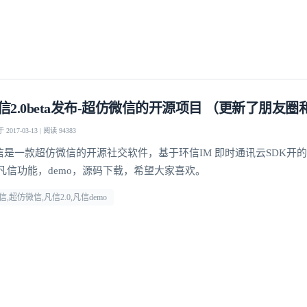
登录即时通讯云
信2.0beta发布-超仿微信的开源项目 （更新了朋友
登录客服云
2017-03-13 | 阅读 94383
信是一款超仿微信的开源社交软件，基于环信IM 即时通讯云SDK开
 凡信功能，demo，源码下载，希望大家喜欢。
信,超仿微信,凡信2.0,凡信demo
我已阅读并同意
通讯云服务条款
和
通讯云隐私政策
提交
不了，谢谢