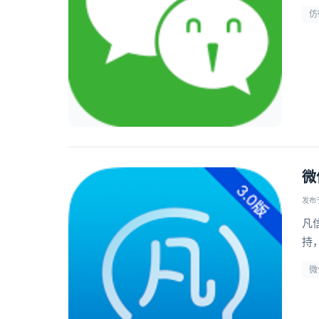
仿
微
发布于 
凡
持
微