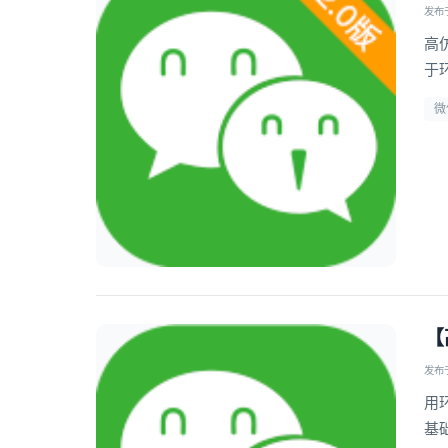
发布于 
高
于
微
【
发布于 
用
基