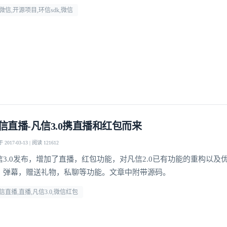
微信,开源项目,环信sdk,微信
信直播-凡信3.0携直播和红包而来
2017-03-13 | 阅读 121612
信3.0发布，增加了直播，红包功能，对凡信2.0已有功能的重构以及
，弹幕，赠送礼物，私聊等功能。文章中附带源码。
信直播,直播,凡信3.0,微信红包