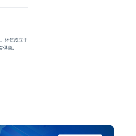
划。环信成立于
提供商。