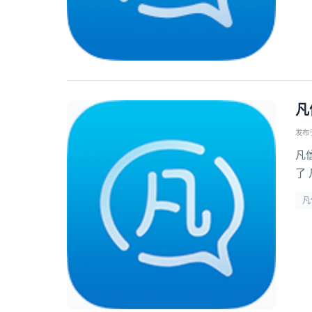
凡
发布于 
凡
了
凡