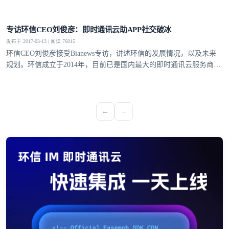
登录即时通讯云
专访环信CEO刘俊彦：即时通讯云助APP社交破冰
登录客服云
发布于 2017-03-13 | 阅读 76015
环信CEO刘俊彦接受Bianews专访，讲述环信的发展情况，以及未来
规划。环信成立于2014年，目前已是国内最大的即时通讯云服务商，
最大的移动客服软件提供商。
我已阅读并同意
通讯云服务条款
和
通讯云隐私政策
←
→
提交
不了，谢谢